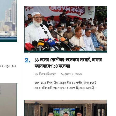
১১ দলের সেপ্টেম্বর-নভেম্বরে লংমার্চ, ঢাকায়
মহাসমাবেশ ১৪ নভেম্বর
িবে নতুন করে
নিজস্ব প্রতিবেদক
By
August 6, 2026
জামায়াতে ইসলামীর নেতৃত্বাধীন ১১ দলীয় ঐক্য জোট
সরকারবিরোধী আন্দোলনের অংশ হিসেবে আগামী…