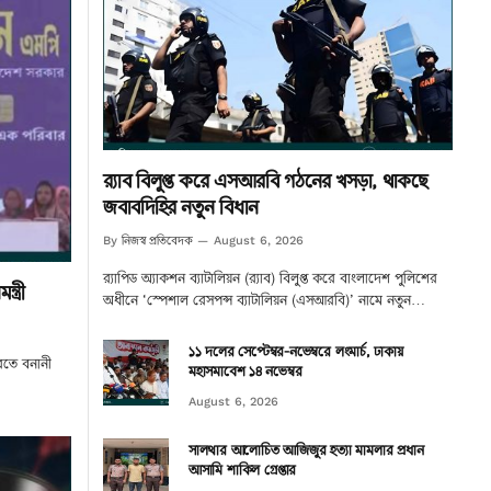
র‌্যাব বিলুপ্ত করে এসআরবি গঠনের খসড়া, থাকছে
জবাবদিহির নতুন বিধান
নিজস্ব প্রতিবেদক
By
August 6, 2026
র‌্যাপিড অ্যাকশন ব্যাটালিয়ন (র‌্যাব) বিলুপ্ত করে বাংলাদেশ পুলিশের
ত্রী
অধীনে ‘স্পেশাল রেসপন্স ব্যাটালিয়ন (এসআরবি)’ নামে নতুন…
১১ দলের সেপ্টেম্বর-নভেম্বরে লংমার্চ, ঢাকায়
 করতে বনানী
মহাসমাবেশ ১৪ নভেম্বর
August 6, 2026
সালথার আলোচিত আজিজুর হত্যা মামলার প্রধান
আসামি শাকিল গ্রেপ্তার