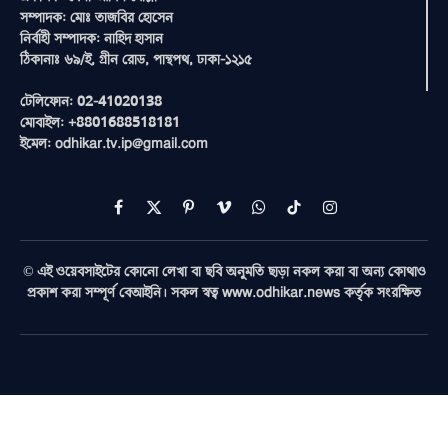
সম্পাদক: মোঃ তাজবির হোসেন
নির্বাহী সম্পাদক: নাহিদ হাসান
ঠিকানাঃ ৬৯/ই, গ্রীন রোড, পান্থপথ, ঢাকা-১২১৫
টেলিফোন: 02-41020138
মোবাইল: +8801688518181
ইমেল: odhikar.tv.ip@gmail.com
Facebook
X
Pinterest
Vimeo
WhatsApp
TikTok
Instagram
(Twitter)
© এই ওয়েবসাইটের কোনো লেখা বা ছবি অনুমতি ছাড়া নকল করা বা অন্য কোথাও
প্রকাশ করা সম্পূর্ণ বেআইনি। সকল স্বত্ব www.odhikar.news কর্তৃক সংরক্ষিত