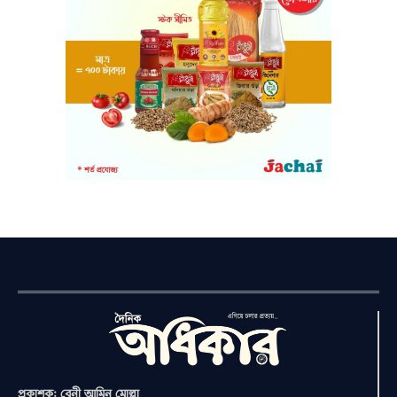
প্রকাশক: বেনী আমিন মোল্লা