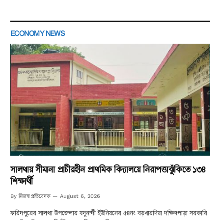
ECONOMY NEWS
সালথায় সীমানা প্রাচীরহীন প্রাথমিক বিদ্যালয়ে নিরাপত্তাঝুঁকিতে ১৩৪
শিক্ষার্থী
নিজস্ব প্রতিবেদক
By
August 6, 2026
ফরিদপুরের সালথা উপজেলার যদুনন্দী ইউনিয়নের ৫৪নং বড়খারদিয়া দক্ষিণপাড়া সরকারি