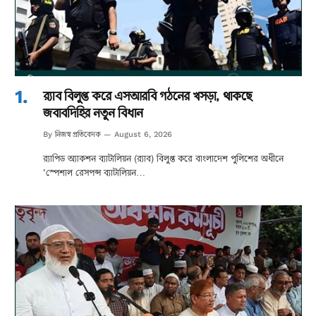
র‌্যাব বিলুপ্ত করে এসআরবি গঠনের খসড়া, থাকছে
জবাবদিহির নতুন বিধান
নিজস্ব প্রতিবেদক
By
August 6, 2026
র‌্যাপিড অ্যাকশন ব্যাটালিয়ন (র‌্যাব) বিলুপ্ত করে বাংলাদেশ পুলিশের অধীনে
‘স্পেশাল রেসপন্স ব্যাটালিয়ন…