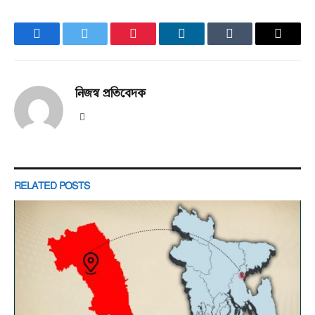
Facebook
Twitter
Pinterest
LinkedIn
Tumblr
Email
নিজস্ব প্রতিবেদক
Website
RELATED
POSTS