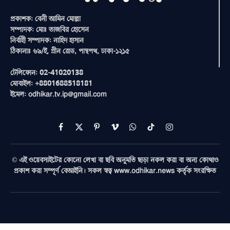
প্রকাশক: বেনী আমিন মোল্লা
সম্পাদক: মোঃ তাজবির হোসেন
নির্বাহী সম্পাদক: নাহিদ হাসান
ঠিকানাঃ ৬৯/ই, গ্রীন রোড, পান্থপথ, ঢাকা-১২১৫
টেলিফোন: 02-41020138
মোবাইল: +8801688518181
ইমেল: odhikar.tv.ip@gmail.com
Facebook
X
Pinterest
Vimeo
WhatsApp
TikTok
Instagram
(Twitter)
© এই ওয়েবসাইটের কোনো লেখা বা ছবি অনুমতি ছাড়া নকল করা বা অন্য কোথাও
প্রকাশ করা সম্পূর্ণ বেআইনি। সকল স্বত্ব www.odhikar.news কর্তৃক সংরক্ষিত