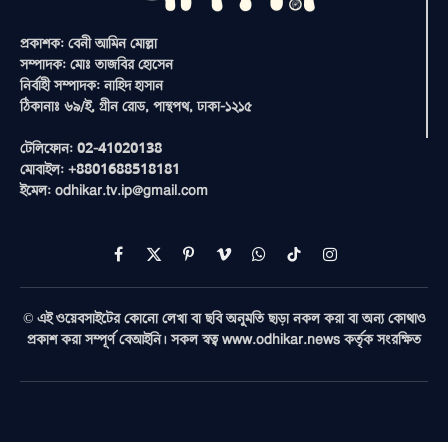
প্রকাশক: বেনী আমিন মোল্লা
সম্পাদক: মোঃ তাজবির হোসেন
নির্বাহী সম্পাদক: নাহিদ হাসান
ঠিকানাঃ ৬৯/ই, গ্রীন রোড, পান্থপথ, ঢাকা-১২১৫
টেলিফোন: 02-41020138
মোবাইল: +8801688518181
ইমেল: odhikar.tv.ip@gmail.com
Facebook
X
Pinterest
Vimeo
WhatsApp
TikTok
Instagram
(Twitter)
© এই ওয়েবসাইটের কোনো লেখা বা ছবি অনুমতি ছাড়া নকল করা বা অন্য কোথাও
প্রকাশ করা সম্পূর্ণ বেআইনি। সকল স্বত্ব www.odhikar.news কর্তৃক সংরক্ষিত