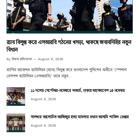
র‌্যাব বিলুপ্ত করে এসআরবি গঠনের খসড়া, থাকছে জবাবদিহির নতুন
বিধান
নিজস্ব প্রতিবেদক
By
August 6, 2026
র‌্যাপিড অ্যাকশন ব্যাটালিয়ন (র‌্যাব) বিলুপ্ত করে বাংলাদেশ পুলিশের অধীনে ‘স্পেশাল
রেসপন্স ব্যাটালিয়ন (এসআরবি)’ নামে নতুন…
১১ দলের সেপ্টেম্বর-নভেম্বরে লংমার্চ, ঢাকায় মহাসমাবেশ ১৪ নভেম্বর
August 6, 2026
সালথার আলোচিত আজিজুর হত্যা মামলার প্রধান আসামি শাকিল গ্রেপ্তার
August 6, 2026