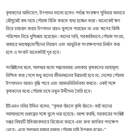
কৃষকদের অভিযোগ, উৎপাদন ভালো হলেও পর্যাপ্ত সংরক্ষণ সুবিধার অভাবে
মৌসুমেই কম দামে পেঁয়াজ বিক্রি করতে বাধ্য হচ্ছেন তারা। অনেকেই ঋণ
নিয়ে চাষাবাদ করায় উৎপাদন ব্যয়ও তুলতে পারছেন না এবং ঋণের কিস্তি
পরিশোধ নিয়ে দুশ্চিন্তায় রয়েছেন। তাদের দাবি, সরকারিভাবে পেঁয়াজ সংগ্রহ,
বাজারে মধ্যস্বত্বভোগীদের নিয়ন্ত্রণ এবং আধুনিক সংরক্ষণাগার নির্মাণ করা
হলে এ সংকট অনেকটাই দূর হবে।
সংশ্লিষ্টদের মতে, সালথার মতো সম্ভাবনাময় এলাকায় কৃষকদের ন্যায্যমূল্য
নিশ্চিত করা গেলে শুধু তাদের জীবনমানের উন্নয়নই হবে না, দেশের পেঁয়াজ
উৎপাদনও আরও বৃদ্ধি পাবে এবং আমদানিনির্ভরতা কমবে। একই সঙ্গে
কৃষকদের মধ্যে পেঁয়াজ চাষে নতুন উদ্দীপনা তৈরি হবে।
ইউএনও দবির উদ্দিন বলেন, “কৃষক বাঁচলে কৃষি বাঁচবে। তাই তাদের
সমস্যাগুলো গুরুত্বের সঙ্গে তুলে ধরা হয়েছে। আশা করছি, সরকারের সংশ্লিষ্ট
দপ্তর বিষয়টি ইতিবাচকভাবে বিবেচনা করবে এবং দ্রুত কার্যকর পদক্ষেপ
নেবে। এতে সালথার হাজার হাজার পেঁয়াজ চাষি উপকৃত হবেন।”