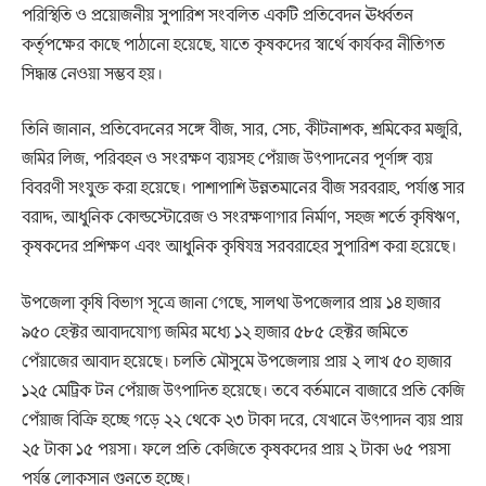
পরিস্থিতি ও প্রয়োজনীয় সুপারিশ সংবলিত একটি প্রতিবেদন ঊর্ধ্বতন
কর্তৃপক্ষের কাছে পাঠানো হয়েছে, যাতে কৃষকদের স্বার্থে কার্যকর নীতিগত
সিদ্ধান্ত নেওয়া সম্ভব হয়।
তিনি জানান, প্রতিবেদনের সঙ্গে বীজ, সার, সেচ, কীটনাশক, শ্রমিকের মজুরি,
জমির লিজ, পরিবহন ও সংরক্ষণ ব্যয়সহ পেঁয়াজ উৎপাদনের পূর্ণাঙ্গ ব্যয়
বিবরণী সংযুক্ত করা হয়েছে। পাশাপাশি উন্নতমানের বীজ সরবরাহ, পর্যাপ্ত সার
বরাদ্দ, আধুনিক কোল্ডস্টোরেজ ও সংরক্ষণাগার নির্মাণ, সহজ শর্তে কৃষিঋণ,
কৃষকদের প্রশিক্ষণ এবং আধুনিক কৃষিযন্ত্র সরবরাহের সুপারিশ করা হয়েছে।
উপজেলা কৃষি বিভাগ সূত্রে জানা গেছে, সালথা উপজেলার প্রায় ১৪ হাজার
৯৫০ হেক্টর আবাদযোগ্য জমির মধ্যে ১২ হাজার ৫৮৫ হেক্টর জমিতে
পেঁয়াজের আবাদ হয়েছে। চলতি মৌসুমে উপজেলায় প্রায় ২ লাখ ৫০ হাজার
১২৫ মেট্রিক টন পেঁয়াজ উৎপাদিত হয়েছে। তবে বর্তমানে বাজারে প্রতি কেজি
পেঁয়াজ বিক্রি হচ্ছে গড়ে ২২ থেকে ২৩ টাকা দরে, যেখানে উৎপাদন ব্যয় প্রায়
২৫ টাকা ১৫ পয়সা। ফলে প্রতি কেজিতে কৃষকদের প্রায় ২ টাকা ৬৫ পয়সা
পর্যন্ত লোকসান গুনতে হচ্ছে।