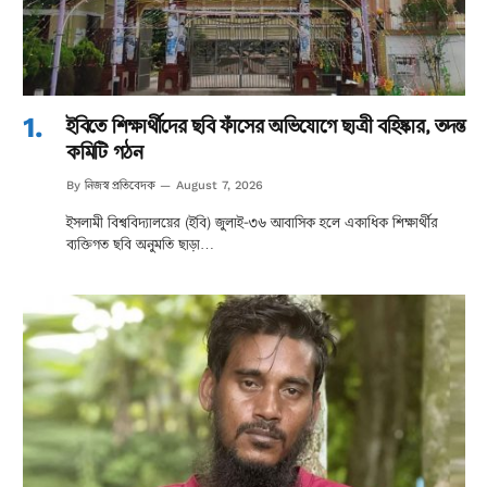
ইবিতে শিক্ষার্থীদের ছবি ফাঁসের অভিযোগে ছাত্রী বহিষ্কার, তদন্ত
কমিটি গঠন
নিজস্ব প্রতিবেদক
By
August 7, 2026
ইসলামী বিশ্ববিদ্যালয়ের (ইবি) জুলাই-৩৬ আবাসিক হলে একাধিক শিক্ষার্থীর
ব্যক্তিগত ছবি অনুমতি ছাড়া…