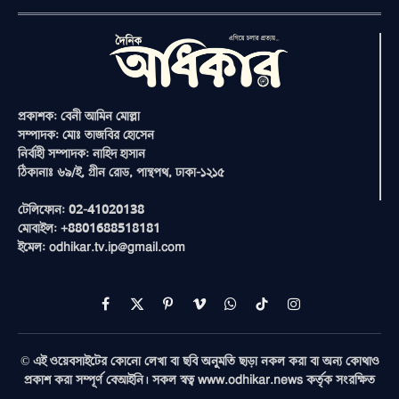
প্রকাশক: বেনী আমিন মোল্লা
সম্পাদক: মোঃ তাজবির হোসেন
নির্বাহী সম্পাদক: নাহিদ হাসান
ঠিকানাঃ ৬৯/ই, গ্রীন রোড, পান্থপথ, ঢাকা-১২১৫
টেলিফোন: 02-41020138
মোবাইল: +8801688518181
ইমেল: odhikar.tv.ip@gmail.com
Facebook
X
Pinterest
Vimeo
WhatsApp
TikTok
Instagram
(Twitter)
© এই ওয়েবসাইটের কোনো লেখা বা ছবি অনুমতি ছাড়া নকল করা বা অন্য কোথাও
প্রকাশ করা সম্পূর্ণ বেআইনি। সকল স্বত্ব www.odhikar.news কর্তৃক সংরক্ষিত