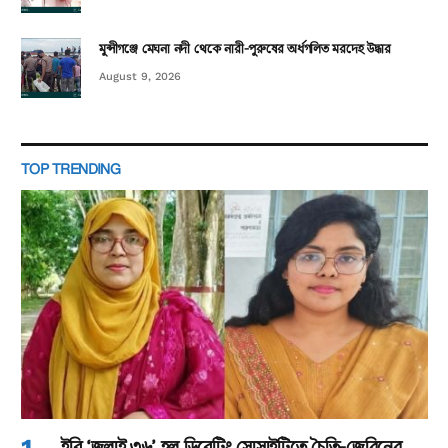
মুন্সীগঞ্জে মেঘনা নদী থেকে নারী-পুরুষের অর্ধগলিত মরদেহ উদ্ধার
August 9, 2026
TOP TRENDING
ইবি ‘জুলাই ৩৬’ হল ডিবেটিং সোসাইটিতে চৈতি-জেরিনের