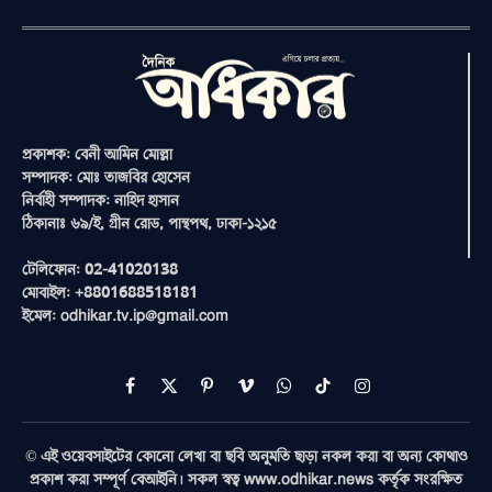
প্রকাশক: বেনী আমিন মোল্লা
সম্পাদক: মোঃ তাজবির হোসেন
নির্বাহী সম্পাদক: নাহিদ হাসান
ঠিকানাঃ ৬৯/ই, গ্রীন রোড, পান্থপথ, ঢাকা-১২১৫
টেলিফোন: 02-41020138
মোবাইল: +8801688518181
ইমেল: odhikar.tv.ip@gmail.com
Facebook
X
Pinterest
Vimeo
WhatsApp
TikTok
Instagram
(Twitter)
© এই ওয়েবসাইটের কোনো লেখা বা ছবি অনুমতি ছাড়া নকল করা বা অন্য কোথাও
প্রকাশ করা সম্পূর্ণ বেআইনি। সকল স্বত্ব www.odhikar.news কর্তৃক সংরক্ষিত