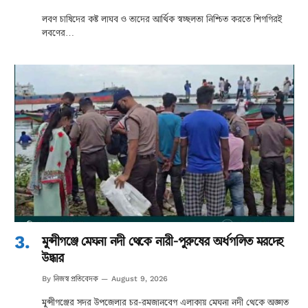
লবণ চাষিদের কষ্ট লাঘব ও তাদের আর্থিক স্বচ্ছলতা নিশ্চিত করতে শিগগিরই
লবণের…
মুন্সীগঞ্জে মেঘনা নদী থেকে নারী-পুরুষের অর্ধগলিত মরদেহ
উদ্ধার
নিজস্ব প্রতিবেদক
By
August 9, 2026
মুন্সীগঞ্জের সদর উপজেলার চর-রমজানবেগ এলাকায় মেঘনা নদী থেকে অজ্ঞাত