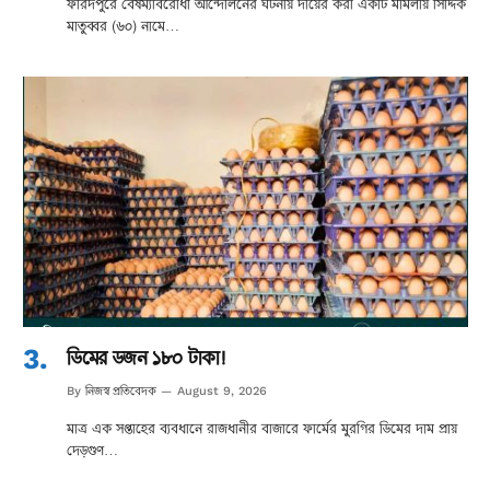
ফরিদপুরে বৈষম্যবিরোধী আন্দোলনের ঘটনায় দায়ের করা একটি মামলায় সিদ্দিক
মাতুব্বর (৬০) নামে…
ডিমের ডজন ১৮০ টাকা!
নিজস্ব প্রতিবেদক
By
August 9, 2026
মাত্র এক সপ্তাহের ব্যবধানে রাজধানীর বাজারে ফার্মের মুরগির ডিমের দাম প্রায়
দেড়গুণ…