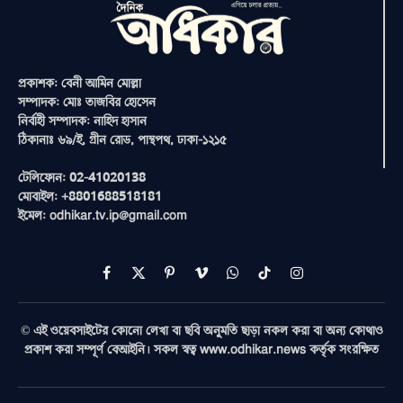
প্রকাশক: বেনী আমিন মোল্লা
সম্পাদক: মোঃ তাজবির হোসেন
নির্বাহী সম্পাদক: নাহিদ হাসান
ঠিকানাঃ ৬৯/ই, গ্রীন রোড, পান্থপথ, ঢাকা-১২১৫
টেলিফোন: 02-41020138
মোবাইল: +8801688518181
ইমেল: odhikar.tv.ip@gmail.com
Facebook
X
Pinterest
Vimeo
WhatsApp
TikTok
Instagram
(Twitter)
© এই ওয়েবসাইটের কোনো লেখা বা ছবি অনুমতি ছাড়া নকল করা বা অন্য কোথাও
প্রকাশ করা সম্পূর্ণ বেআইনি। সকল স্বত্ব www.odhikar.news কর্তৃক সংরক্ষিত