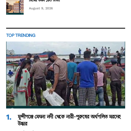
ডিমের ডজন ১৮০ টাকা!
August 9, 2026
TOP TRENDING
মুন্সীগঞ্জে মেঘনা নদী থেকে নারী-পুরুষের অর্ধগলিত মরদেহ
উদ্ধার