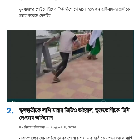
ভূমধ্যসাগর পেরিয়ে গ্রিসের ক্রিট দ্বীপে পৌঁছানো ২০২ জন অভিবাসনপ্রত্যাশীকে
উদ্ধার করেছে দেশটির…
স্কুলছাত্রীকে লাথি মারার ভিডিও ভাইরাল, ভুক্তভোগীকে টিসি
দেওয়ার অভিযোগ
নিজস্ব প্রতিবেদক
By
August 8, 2026
নারায়ণগঞ্জের সোনারগাঁয়ে স্কুলের পোশাক পরা এক ছাত্রীকে পেছন থেকে লাথি