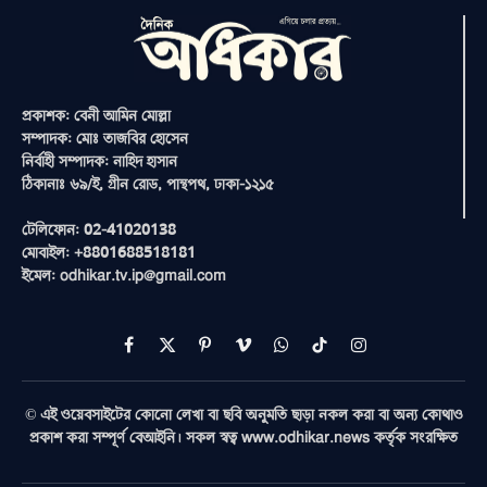
প্রকাশক: বেনী আমিন মোল্লা
সম্পাদক: মোঃ তাজবির হোসেন
নির্বাহী সম্পাদক: নাহিদ হাসান
ঠিকানাঃ ৬৯/ই, গ্রীন রোড, পান্থপথ, ঢাকা-১২১৫
টেলিফোন: 02-41020138
মোবাইল: +8801688518181
ইমেল: odhikar.tv.ip@gmail.com
Facebook
X
Pinterest
Vimeo
WhatsApp
TikTok
Instagram
(Twitter)
© এই ওয়েবসাইটের কোনো লেখা বা ছবি অনুমতি ছাড়া নকল করা বা অন্য কোথাও
প্রকাশ করা সম্পূর্ণ বেআইনি। সকল স্বত্ব www.odhikar.news কর্তৃক সংরক্ষিত