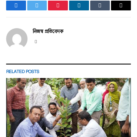
Facebook
Twitter
Pinterest
LinkedIn
Tumblr
Email
নিজস্ব প্রতিবেদক
Website
RELATED
POSTS