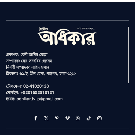
প্রকাশক: বেনী আমিন মোল্লা
সম্পাদক: মোঃ তাজবির হোসেন
নির্বাহী সম্পাদক: নাহিদ হাসান
ঠিকানাঃ ৬৯/ই, গ্রীন রোড, পান্থপথ, ঢাকা-১২১৫
টেলিফোন: 02-41020138
মোবাইল: +8801688518181
ইমেল: odhikar.tv.ip@gmail.com
Facebook
X
Pinterest
Vimeo
WhatsApp
TikTok
Instagram
(Twitter)