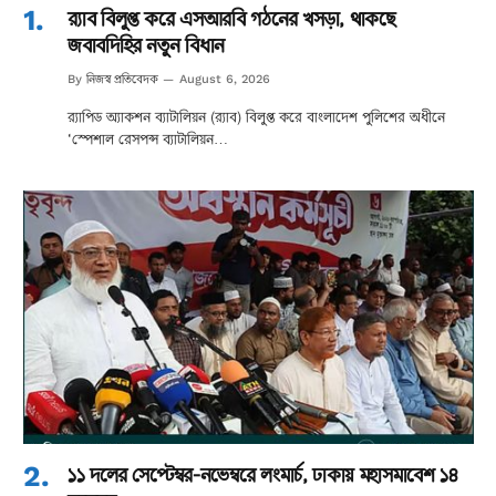
র‌্যাব বিলুপ্ত করে এসআরবি গঠনের খসড়া, থাকছে
জবাবদিহির নতুন বিধান
নিজস্ব প্রতিবেদক
By
August 6, 2026
র‌্যাপিড অ্যাকশন ব্যাটালিয়ন (র‌্যাব) বিলুপ্ত করে বাংলাদেশ পুলিশের অধীনে
‘স্পেশাল রেসপন্স ব্যাটালিয়ন…
১১ দলের সেপ্টেম্বর-নভেম্বরে লংমার্চ, ঢাকায় মহাসমাবেশ ১৪