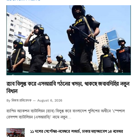
র‌্যাব বিলুপ্ত করে এসআরবি গঠনের খসড়া, থাকছে জবাবদিহির নতুন
বিধান
নিজস্ব প্রতিবেদক
By
August 6, 2026
র‌্যাপিড অ্যাকশন ব্যাটালিয়ন (র‌্যাব) বিলুপ্ত করে বাংলাদেশ পুলিশের অধীনে ‘স্পেশাল
রেসপন্স ব্যাটালিয়ন (এসআরবি)’ নামে নতুন…
১১ দলের সেপ্টেম্বর-নভেম্বরে লংমার্চ, ঢাকায় মহাসমাবেশ ১৪ নভেম্বর