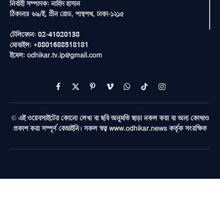
নির্বাহী সম্পাদক: নাহিদ হাসান
ঠিকানাঃ ৬৯/ই, গ্রীন রোড, পান্থপথ, ঢাকা-১২১৫
টেলিফোন: 02-41020138
মোবাইল: +8801688518181
ইমেল: odhikar.tv.ip@gmail.com
Facebook
X
Pinterest
Vimeo
WhatsApp
TikTok
Instagram
(Twitter)
© এই ওয়েবসাইটের কোনো লেখা বা ছবি অনুমতি ছাড়া নকল করা বা অন্য কোথাও
প্রকাশ করা সম্পূর্ণ বেআইনি। সকল স্বত্ব www.odhikar.news কর্তৃক সংরক্ষিত