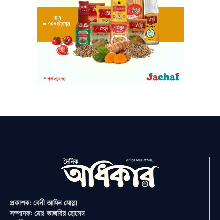
প্রকাশক: বেনী আমিন মোল্লা
সম্পাদক: মোঃ তাজবির হোসেন