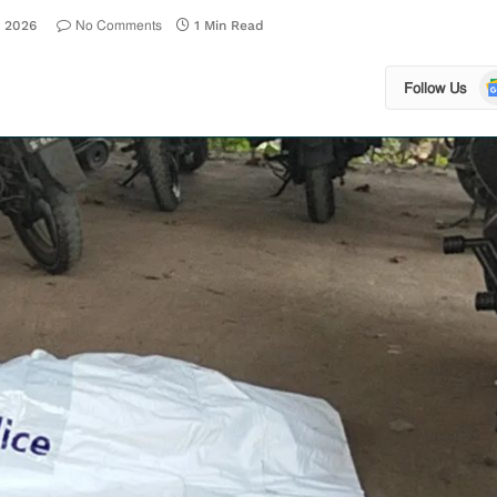
No Comments
, 2026
1 Min Read
Go
Follow Us
N