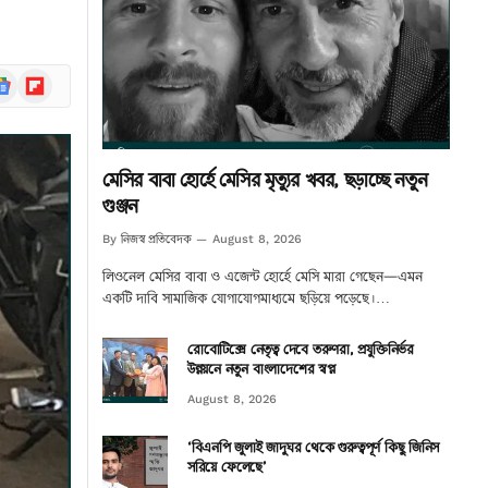
ogle
Flipboard
ews
মেসির বাবা হোর্হে মেসির মৃত্যুর খবর, ছড়াচ্ছে নতুন
গুঞ্জন
নিজস্ব প্রতিবেদক
By
August 8, 2026
লিওনেল মেসির বাবা ও এজেন্ট হোর্হে মেসি মারা গেছেন—এমন
একটি দাবি সামাজিক যোগাযোগমাধ্যমে ছড়িয়ে পড়েছে।…
রোবোটিক্সে নেতৃত্ব দেবে তরুণরা, প্রযুক্তিনির্ভর
উন্নয়নে নতুন বাংলাদেশের স্বপ্ন
August 8, 2026
‘বিএনপি জুলাই জাদুঘর থেকে গুরুত্বপূর্ণ কিছু জিনিস
সরিয়ে ফেলেছে’