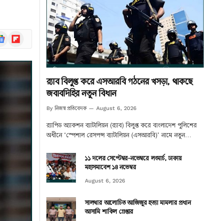
ogle
Flipboard
ews
র‌্যাব বিলুপ্ত করে এসআরবি গঠনের খসড়া, থাকছে
জবাবদিহির নতুন বিধান
নিজস্ব প্রতিবেদক
By
August 6, 2026
র‌্যাপিড অ্যাকশন ব্যাটালিয়ন (র‌্যাব) বিলুপ্ত করে বাংলাদেশ পুলিশের
অধীনে ‘স্পেশাল রেসপন্স ব্যাটালিয়ন (এসআরবি)’ নামে নতুন…
১১ দলের সেপ্টেম্বর-নভেম্বরে লংমার্চ, ঢাকায়
মহাসমাবেশ ১৪ নভেম্বর
August 6, 2026
সালথার আলোচিত আজিজুর হত্যা মামলার প্রধান
আসামি শাকিল গ্রেপ্তার