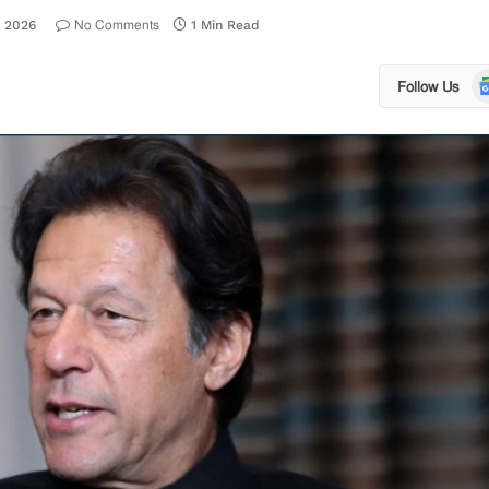
No Comments
, 2026
1 Min Read
Go
Follow Us
N