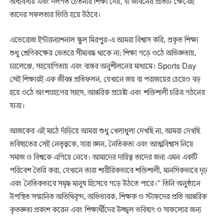
অধ্যবসায় এবং দলগত চেতনার শিক্ষা দেয়, যা জীবনের প্রতিটি ক্ষেত্রেই
তাদের সফলতার ভিত্তি হয়ে উঠবে।
এভেরোজ ইন্টারন্যাশনাল স্কুল মিরপুর-এ আমরা বিশ্বাস করি, প্রকৃত শিক্ষা
শুধু শ্রেণিকক্ষের ভেতরে সীমাবদ্ধ থাকে না; শিক্ষা গড়ে ওঠে অভিজ্ঞতায়,
চ্যালেঞ্জে, সহযোগিতায় এবং বাস্তব অনুশীলনের মাধ্যমে। Sports Day
সেই শিক্ষারই এক জীবন্ত প্রতিফলন, যেখানে জয় বা পরাজয়ের চেয়েও বড়
হয়ে ওঠে অংশগ্রহণের সাহস, আন্তরিক প্রচেষ্টা এবং শক্তিশালী চরিত্র গঠনের
যাত্রা।
আজকের এই মাঠে দাঁড়িয়ে আমরা শুধু খেলাধুলা দেখছি না, আমরা দেখছি
ভবিষ্যতের সেই নেতৃত্বকে, যারা জ্ঞান, নৈতিকতা এবং আত্মবিশ্বাস নিয়ে
সমাজ ও বিশ্বকে এগিয়ে নেবে। আমাদের দায়িত্ব তাদের জন্য এমন একটি
পরিবেশ তৈরি করা, যেখানে তারা শারীরিকভাবে শক্তিশালী, মানসিকভাবে দৃঢ়
এবং নৈতিকভাবে সমৃদ্ধ মানুষ হিসেবে গড়ে উঠতে পারে।” তিনি অনুষ্ঠানে
উপস্থিত সম্মানিত অতিথিবৃন্দ, অভিভাবক, শিক্ষক ও স্টাফদের প্রতি আন্তরিক
কৃতজ্ঞতা প্রকাশ করেন এবং শিক্ষার্থীদের উজ্জ্বল ভবিষ্যৎ ও সাফল্যের জন্য