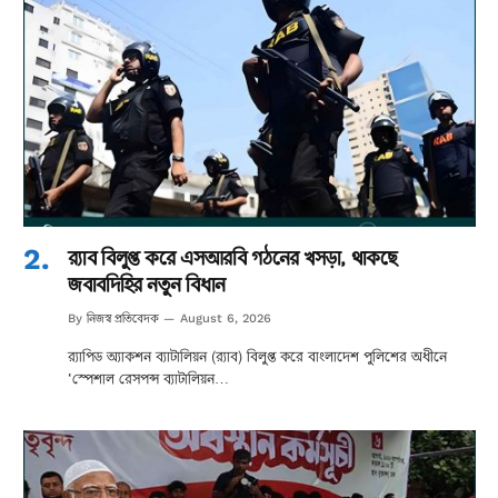
র‌্যাব বিলুপ্ত করে এসআরবি গঠনের খসড়া, থাকছে
জবাবদিহির নতুন বিধান
নিজস্ব প্রতিবেদক
By
August 6, 2026
র‌্যাপিড অ্যাকশন ব্যাটালিয়ন (র‌্যাব) বিলুপ্ত করে বাংলাদেশ পুলিশের অধীনে
‘স্পেশাল রেসপন্স ব্যাটালিয়ন…