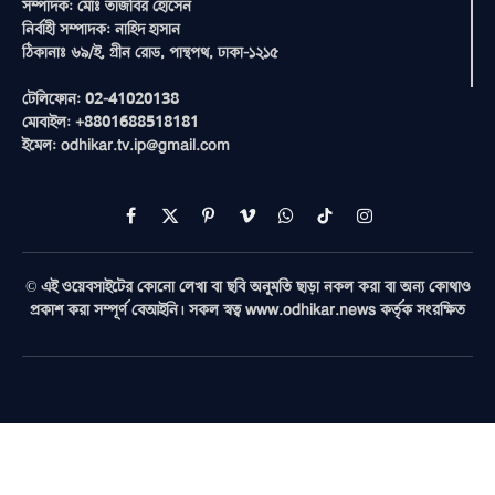
সম্পাদক: মোঃ তাজবির হোসেন
নির্বাহী সম্পাদক: নাহিদ হাসান
ঠিকানাঃ ৬৯/ই, গ্রীন রোড, পান্থপথ, ঢাকা-১২১৫
টেলিফোন: 02-41020138
মোবাইল: +8801688518181
ইমেল: odhikar.tv.ip@gmail.com
Facebook
X
Pinterest
Vimeo
WhatsApp
TikTok
Instagram
(Twitter)
© এই ওয়েবসাইটের কোনো লেখা বা ছবি অনুমতি ছাড়া নকল করা বা অন্য কোথাও
প্রকাশ করা সম্পূর্ণ বেআইনি। সকল স্বত্ব www.odhikar.news কর্তৃক সংরক্ষিত