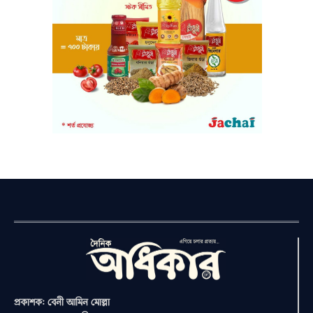
প্রকাশক: বেনী আমিন মোল্লা