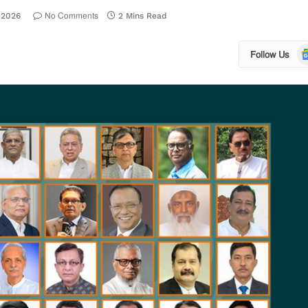
No Comments
 2026
2 Mins Read
Go
Follow Us
N