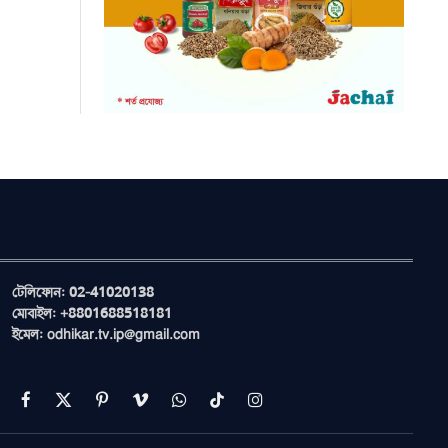
টেলিফোন: 02-41020138
মোবাইল: +8801688518181
ইমেল: odhikar.tv.ip@gmail.com
Facebook
X
Pinterest
Vimeo
WhatsApp
TikTok
Instagram
(Twitter)