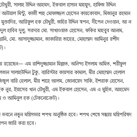
রী, সালাহ উদ্দিন আহমদ, ইকবাল হাসান মাহমুদ, হাফিজ উদ্দিন
আউয়াল মিন্টু, কাজী শাহ মোফাজ্জল হোসেন কায়কোবাদ, মিজানুর রহমান
দির মুক্তাদির, আরিফুল হক চৌধুরী, জহির উদ্দিন স্বপন, দীপেন দেওয়ান, আ ন
ল হাবিব দুলু, সরদার মো. সাখাওয়াত হোসেন, ফকির মাহবুব আনাম,
যানি, মো. আসাদুজ্জামান, জাকারিয়া তাহের, মোহাম্মদ আমিনুর রশীদ
ট)।
ালিকায় রয়েছেন— এম রাশিদুজ্জামান মিল্লাত, অনিন্দ্য ইসলাম অমিত, শরীফুল
সালাহউদ্দিন টুকু, ব্যারিস্টার কায়সার কামাল, মীর মোহাম্মদ হেলাল
আজিজুল বারি হেলাল, মীর শাহে আলম, জোনায়েদ সাকি, ইশরাক হোসেন,
 হক নুর, ইয়াসের খান চৌধুরী, এম ইকবাল হোসেন, এম এ মুহিত, আহমেদ
য়াম ও আমিনুল হক (টেকনোক্রেট)।
বনে নতুন মন্ত্রিসভার শপথ অনুষ্ঠিত হবে। শপথ শেষে সন্ধ্যায় মন্ত্রিপরিষদ
জ্ঞাপন জারি করা হবে।