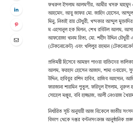
ফখরুল ইসলাম আলমগীর, আমীর খসরু মাহমুদ চৌধু
আহমেদ, আবু জাফর মো. জাহিদ হোসেন, আব্দুল 
মিনু, নিতাই রায় চৌধুরী, খন্দকার আব্দুল মুক্তা
ম এহসানুল হক মিলন, শেখ রবিউল আলম, আসাদু
আফরোজা খানম রিতা, মো. শহীদ উদ্দিন চৌধুরী এ্
(টেকনোক্রেট) এবং খলিলুর রহমান (টেকনোক্রে
প্রতিমন্ত্রী হিসেবে আমন্ত্রণ পাওয়া ব্যক্তিদের ত
আলম, ফরহাদ হোসেন আজাদ, শামা ওবায়েদ, সুলতান 
উদ্দিন, হাবিবুর রশিদ হাবিব, রাজিব আহসান, 
ফারজানা শারমিন পুতুল, ফরিদুল ইসলাম, নুরুল
সোহেল মঞ্জুর, ববি হাজ্জাজ, আলী নেওয়াজ খৈ
নির্ধারিত সূচি অনুযায়ী আজ বিকেলে জাতীয় সংসদ ভ
বিভাগ থেকে দপ্তর বণ্টনসংক্রান্ত আনুষ্ঠানিক প্র