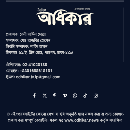
প্রকাশক: বেনী আমিন মোল্লা
সম্পাদক: মোঃ তাজবির হোসেন
নির্বাহী সম্পাদক: নাহিদ হাসান
ঠিকানাঃ ৬৯/ই, গ্রীন রোড, পান্থপথ, ঢাকা-১২১৫
টেলিফোন: 02-41020138
মোবাইল: +8801688518181
ইমেল: odhikar.tv.ip@gmail.com
Facebook
X
Pinterest
Vimeo
WhatsApp
TikTok
Instagram
(Twitter)
© এই ওয়েবসাইটের কোনো লেখা বা ছবি অনুমতি ছাড়া নকল করা বা অন্য কোথাও
প্রকাশ করা সম্পূর্ণ বেআইনি। সকল স্বত্ব www.odhikar.news কর্তৃক সংরক্ষিত