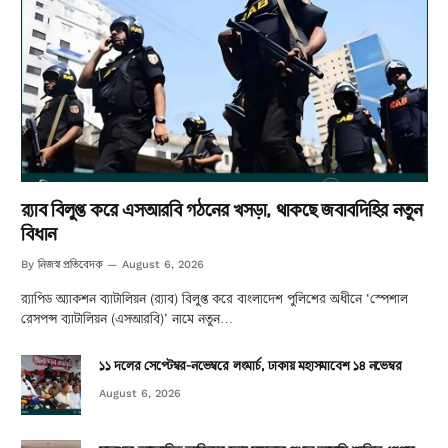
র‌্যাব বিলুপ্ত করে এসআরবি গঠনের খসড়া, থাকছে জবাবদিহির নতুন
বিধান
নিজস্ব প্রতিবেদক
By
August 6, 2026
র‌্যাপিড অ্যাকশন ব্যাটালিয়ন (র‌্যাব) বিলুপ্ত করে বাংলাদেশ পুলিশের অধীনে ‘স্পেশাল
রেসপন্স ব্যাটালিয়ন (এসআরবি)’ নামে নতুন…
১১ দলের সেপ্টেম্বর-নভেম্বরে লংমার্চ, ঢাকায় মহাসমাবেশ ১৪ নভেম্বর
August 6, 2026