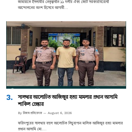
জামায়াতে ইসলামীর নেতৃত্বাধীন ১১ দলীয় ঐক্য জোট সরকারবিরোধী
আন্দোলনের অংশ হিসেবে আগামী…
সালথার আলোচিত আজিজুর হত্যা মামলার প্রধান আসামি
শাকিল গ্রেপ্তার
নিজস্ব প্রতিবেদক
By
August 6, 2026
ফরিদপুরের সালথায় বহুল আলোচিত লিচুবাগান মালিক আজিজুর হত্যা মামলার
প্রধান আসামি মো.…