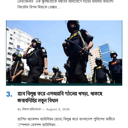
নেত্রকোনার এক স্কুলছাত্রীকে ধর্ষণের অভিযোগে দায়ের মামলায় কনটেন্ট
ক্রিয়েটর রিপন মিয়াকে গ্রেপ্তার…
র‌্যাব বিলুপ্ত করে এসআরবি গঠনের খসড়া, থাকছে
জবাবদিহির নতুন বিধান
নিজস্ব প্রতিবেদক
By
August 6, 2026
র‌্যাপিড অ্যাকশন ব্যাটালিয়ন (র‌্যাব) বিলুপ্ত করে বাংলাদেশ পুলিশের অধীনে
‘স্পেশাল রেসপন্স ব্যাটালিয়ন…