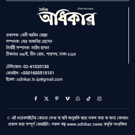
প্রকাশক: বেনী আমিন মোল্লা
সম্পাদক: মোঃ তাজবির হোসেন
নির্বাহী সম্পাদক: নাহিদ হাসান
ঠিকানাঃ ৬৯/ই, গ্রীন রোড, পান্থপথ, ঢাকা-১২১৫
টেলিফোন: 02-41020138
মোবাইল: +8801688518181
ইমেল: odhikar.tv.ip@gmail.com
Facebook
X
Pinterest
Vimeo
WhatsApp
TikTok
Instagram
(Twitter)
© এই ওয়েবসাইটের কোনো লেখা বা ছবি অনুমতি ছাড়া নকল করা বা অন্য কোথাও
প্রকাশ করা সম্পূর্ণ বেআইনি। সকল স্বত্ব www.odhikar.news কর্তৃক সংরক্ষিত