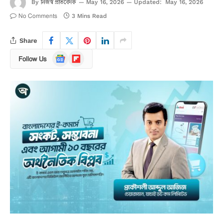
নিজস্ব প্রতিবেদক
By
May 16, 2026
Updated:
May 16, 2026
No Comments
3 Mins Read
Share
Google
Flipboard
Follow Us
News