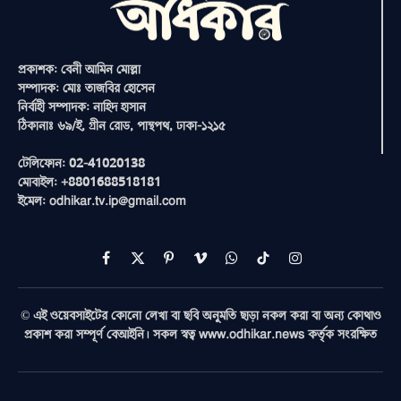
প্রকাশক: বেনী আমিন মোল্লা
সম্পাদক: মোঃ তাজবির হোসেন
নির্বাহী সম্পাদক: নাহিদ হাসান
ঠিকানাঃ ৬৯/ই, গ্রীন রোড, পান্থপথ, ঢাকা-১২১৫
টেলিফোন: 02-41020138
মোবাইল: +8801688518181
ইমেল: odhikar.tv.ip@gmail.com
Facebook
X
Pinterest
Vimeo
WhatsApp
TikTok
Instagram
(Twitter)
© এই ওয়েবসাইটের কোনো লেখা বা ছবি অনুমতি ছাড়া নকল করা বা অন্য কোথাও
প্রকাশ করা সম্পূর্ণ বেআইনি। সকল স্বত্ব www.odhikar.news কর্তৃক সংরক্ষিত