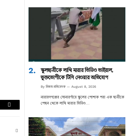
স্কুলছাত্রীকে লাথি মারার ভিডিও ভাইরাল,
ভুক্তভোগীকে টিসি দেওয়ার অভিযোগ
নিজস্ব প্রতিবেদক
By
August 8, 2026
নারায়ণগঞ্জের সোনারগাঁয়ে স্কুলের পোশাক পরা এক ছাত্রীকে
পেছন থেকে লাথি মারার ভিডিও…
lr
Email
Website