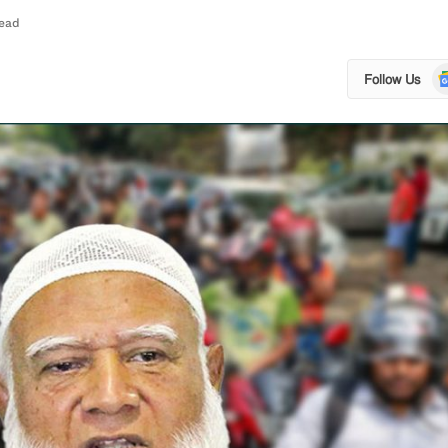
Read
Go
Follow Us
N