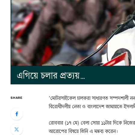
‘মোটরসাইকেল চালকরা সাধারণত সম্পদশালী নন
SHARE
বিরোধীদলীয় নেতা ও বাংলাদেশ জামায়াতে ইসলা
রোববার (১৭ মে) বেলা সোয়া ১১টার দিকে নিজে
আরোপের বিষয়ে তিনি এ মন্তব্য করেন।