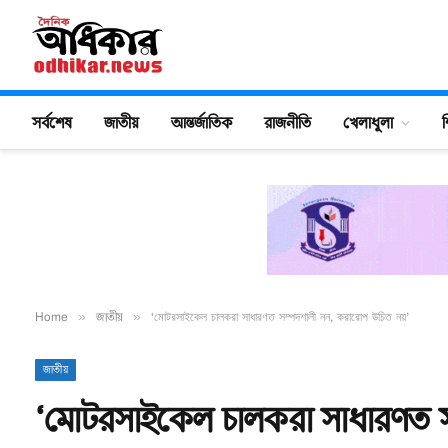
সর্বশেষ
জাতীয়
আন্তর্জাতিক
রাজনীতি
খেলাধুলা
শ
Home
»
জাতীয়
»
‘মোটরসাইকেল চালকরা সাধারণত সম্পদশালী নন, করারোপ উচিত নয়’
জাতীয়
‘মোটরসাইকেল চালকরা সাধারণত স