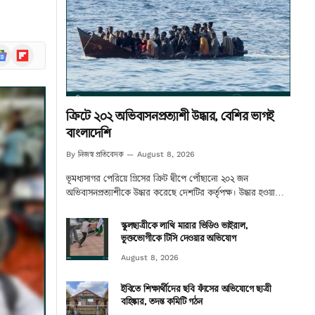
ogle
Flipboard
ews
ক্রিটে ২০২ অভিবাসনপ্রত্যাশী উদ্ধার, বেশির ভাগই
বাংলাদেশি
নিজস্ব প্রতিবেদক
By
August 8, 2026
ভূমধ্যসাগর পেরিয়ে গ্রিসের ক্রিট দ্বীপে পৌঁছানো ২০২ জন
অভিবাসনপ্রত্যাশীকে উদ্ধার করেছে দেশটির কর্তৃপক্ষ। উদ্ধার হওয়া…
স্কুলছাত্রীকে লাথি মারার ভিডিও ভাইরাল,
ভুক্তভোগীকে টিসি দেওয়ার অভিযোগ
August 8, 2026
ইবিতে শিক্ষার্থীদের ছবি ফাঁসের অভিযোগে ছাত্রী
বহিষ্কার, তদন্ত কমিটি গঠন