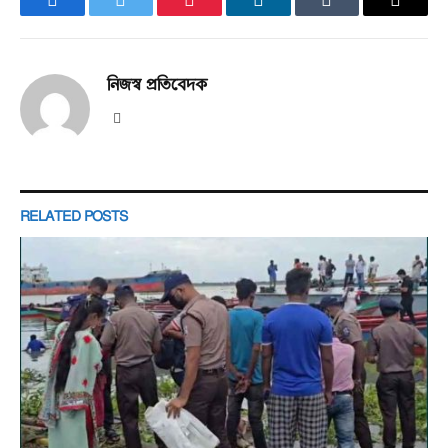
Facebook
Twitter
Pinterest
LinkedIn
Tumblr
Email
নিজস্ব প্রতিবেদক
Website
RELATED
POSTS