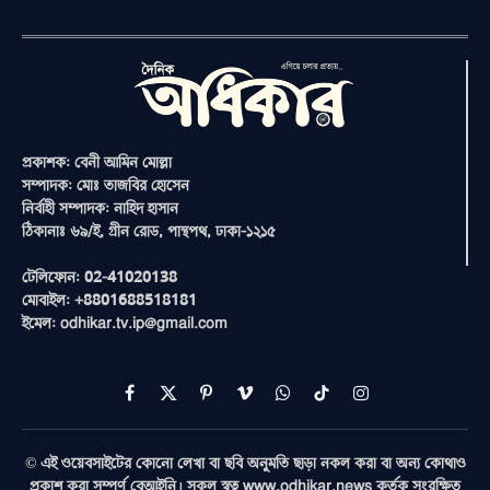
প্রকাশক: বেনী আমিন মোল্লা
সম্পাদক: মোঃ তাজবির হোসেন
নির্বাহী সম্পাদক: নাহিদ হাসান
ঠিকানাঃ ৬৯/ই, গ্রীন রোড, পান্থপথ, ঢাকা-১২১৫
টেলিফোন: 02-41020138
মোবাইল: +8801688518181
ইমেল: odhikar.tv.ip@gmail.com
Facebook
X
Pinterest
Vimeo
WhatsApp
TikTok
Instagram
(Twitter)
© এই ওয়েবসাইটের কোনো লেখা বা ছবি অনুমতি ছাড়া নকল করা বা অন্য কোথাও
প্রকাশ করা সম্পূর্ণ বেআইনি। সকল স্বত্ব www.odhikar.news কর্তৃক সংরক্ষিত