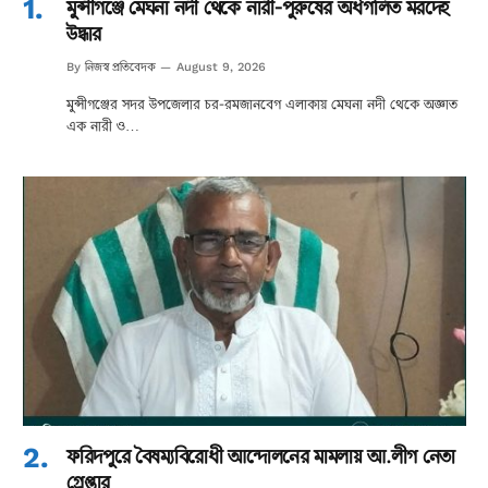
মুন্সীগঞ্জে মেঘনা নদী থেকে নারী-পুরুষের অর্ধগলিত মরদেহ
উদ্ধার
নিজস্ব প্রতিবেদক
By
August 9, 2026
মুন্সীগঞ্জের সদর উপজেলার চর-রমজানবেগ এলাকায় মেঘনা নদী থেকে অজ্ঞাত
এক নারী ও…
ফরিদপুরে বৈষম্যবিরোধী আন্দোলনের মামলায় আ.লীগ নেতা
গ্রেপ্তার