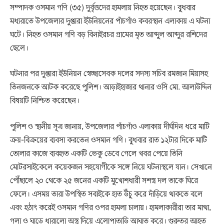
সম্পাদক ওসমান গণি (৩৫) দুর্বৃত্তদের হামলায় নিহত হয়েছেন। বুধবার
মধ্যরাতে উপজেলার দুপ্তারা ইউনিয়নের পাঁচগাঁও কবরস্থান এলাকায় এ ঘটনা
ঘটে। নিহত ওসমান গণি বড় বিনাইরচর গ্রামের মৃত আব্দুল আব্দুর রশিদের
ছেলে।
ঘটনার পর দুপ্তারা ইউনিয়ন স্বেচ্ছাসেবক দলের সদস্য সচিব রমজান মিয়াসহ
তিনজনকে আটক করেছে পুলিশ। আড়াইহাজার থানার ওসি মো. আলাউদ্দিন
বিষয়টি নিশ্চিত করেছেন।
পুলিশ ও স্থানীয় সূত্র জানায়, উপজেলার পাঁচগাঁও এলাকায় দীর্ঘদিন ধরে মাটি
ক্রয়-বিক্রয়ের ব্যবসা করতেন ওসমান গণি। বুধবার রাত ১২টার দিকে মাটি
তোলার কাজে ব্যবহৃত একটি ভেকু ডেবে গেলে খবর পেয়ে তিনি
মোটরসাইকেলে কয়েকজন সহযোগীকে সঙ্গে নিয়ে ঘটনাস্থলে যান। সেখানে
পৌঁছালে ২০ থেকে ২৫ জনের একটি মুখোশধারী সশস্ত্র দল তাকে ঘিরে
ফেলে। এসময় তারা উপস্থিত সবাইকে হাত উঁচু করে দাঁড়িয়ে থাকতে বলে
এবং হঠাৎ করেই ওসমান গণির ওপর হামলা চালায়। হামলাকারীরা তার মাথা,
গলা ও ঘাড়ে ধারালো অস্ত্র দিয়ে এলোপাতাড়ি আঘাত করে। গুরুতর আহত