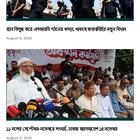
র‌্যাব বিলুপ্ত করে এসআরবি গঠনের খসড়া, থাকছে জবাবদিহির নতুন বিধান
August 6, 2026
১১ দলের সেপ্টেম্বর-নভেম্বরে লংমার্চ, ঢাকায় মহাসমাবেশ ১৪ নভেম্বর
August 6, 2026