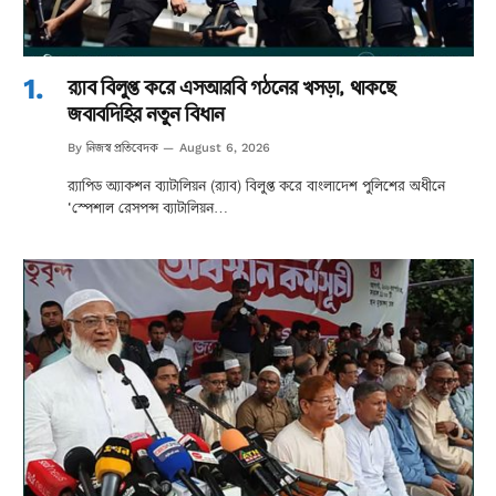
র‌্যাব বিলুপ্ত করে এসআরবি গঠনের খসড়া, থাকছে
জবাবদিহির নতুন বিধান
নিজস্ব প্রতিবেদক
By
August 6, 2026
র‌্যাপিড অ্যাকশন ব্যাটালিয়ন (র‌্যাব) বিলুপ্ত করে বাংলাদেশ পুলিশের অধীনে
‘স্পেশাল রেসপন্স ব্যাটালিয়ন…