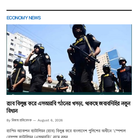
ECONOMY NEWS
র‌্যাব বিলুপ্ত করে এসআরবি গঠনের খসড়া, থাকছে জবাবদিহির নতুন
বিধান
নিজস্ব প্রতিবেদক
By
August 6, 2026
র‌্যাপিড অ্যাকশন ব্যাটালিয়ন (র‌্যাব) বিলুপ্ত করে বাংলাদেশ পুলিশের অধীনে ‘স্পেশাল
রেসপন্স ব্যাটালিয়ন (এসআরবি)’ নামে নতুন…