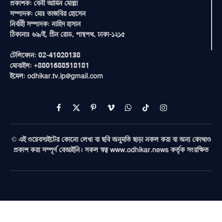
প্রকাশক: বেনী আমিন মোল্লা
সম্পাদক: মোঃ তাজবির হোসেন
নির্বাহী সম্পাদক: নাহিদ হাসান
ঠিকানাঃ ৬৯/ই, গ্রীন রোড, পান্থপথ, ঢাকা-১২১৫
টেলিফোন: 02-41020138
মোবাইল: +8801688518181
ইমেল: odhikar.tv.ip@gmail.com
Facebook
X
Pinterest
Vimeo
WhatsApp
TikTok
Instagram
(Twitter)
© এই ওয়েবসাইটের কোনো লেখা বা ছবি অনুমতি ছাড়া নকল করা বা অন্য কোথাও
প্রকাশ করা সম্পূর্ণ বেআইনি। সকল স্বত্ব www.odhikar.news কর্তৃক সংরক্ষিত