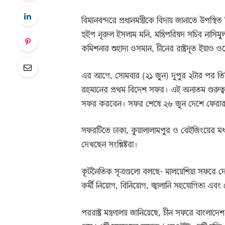
বিমানবন্দরে প্রধানমন্ত্রীকে বিদায় জানাতে উপস
হুইপ নূরুল ইসলাম মনি, মন্ত্রিপরিষদ সচিব নাসিমুল
কমিশনার শুহাদা ওসমান, চীনের রাষ্ট্রদূত ইয়াও 
এর আগে, সোমবার (২১ জুন) দুপুর ২টার পর তিনি
রহমানের প্রথম বিদেশ সফর। এই অন্যতম গুরুত্ব
সফর করবেন। সফর শেষে ২৬ জুন দেশে ফেরার
সফরটিতে ঢাকা, কুয়ালালামপুর ও বেইজিংয়ের মধ্
দেখছেন সংশ্লিষ্টরা।
কূটনৈতিক সূত্রগুলো বলছে- মালয়েশিয়া সফরে দেশটি
কর্মী নিয়োগ, বিনিয়োগ, জ্বালানি সহযোগিতা এবং রোহ
পররাষ্ট্র মন্ত্রণালয় জানিয়েছে, চীন সফরে বাংলা