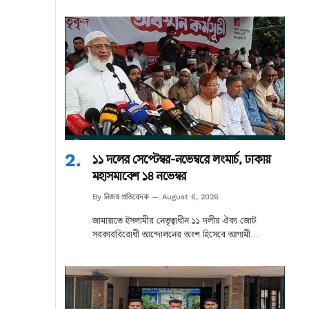
১১ দলের সেপ্টেম্বর-নভেম্বরে লংমার্চ, ঢাকায়
মহাসমাবেশ ১৪ নভেম্বর
নিজস্ব প্রতিবেদক
By
August 6, 2026
জামায়াতে ইসলামীর নেতৃত্বাধীন ১১ দলীয় ঐক্য জোট
সরকারবিরোধী আন্দোলনের অংশ হিসেবে আগামী…