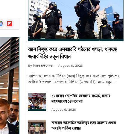
ogle
Flipboard
ews
র‌্যাব বিলুপ্ত করে এসআরবি গঠনের খসড়া, থাকছে
জবাবদিহির নতুন বিধান
নিজস্ব প্রতিবেদক
By
August 6, 2026
র‌্যাপিড অ্যাকশন ব্যাটালিয়ন (র‌্যাব) বিলুপ্ত করে বাংলাদেশ পুলিশের
অধীনে ‘স্পেশাল রেসপন্স ব্যাটালিয়ন (এসআরবি)’ নামে নতুন…
১১ দলের সেপ্টেম্বর-নভেম্বরে লংমার্চ, ঢাকায়
মহাসমাবেশ ১৪ নভেম্বর
August 6, 2026
সালথার আলোচিত আজিজুর হত্যা মামলার প্রধান
আসামি শাকিল গ্রেপ্তার