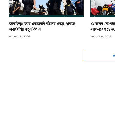
র‌্যাব বিলুপ্ত করে এসআরবি গঠনের খসড়া, থাকছে
১১ দলের সেপ্টেম্ব
জবাবদিহির নতুন বিধান
মহাসমাবেশ ১৪ নভে
August 6, 2026
August 6, 2026