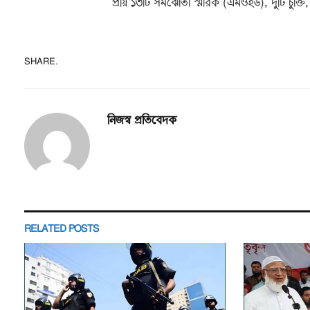
প্রায় ১৩টি সমঝোতা স্মারক (এমওইউ), দুটি চুক্ত
SHARE.
নিজস্ব প্রতিবেদক
RELATED
POSTS