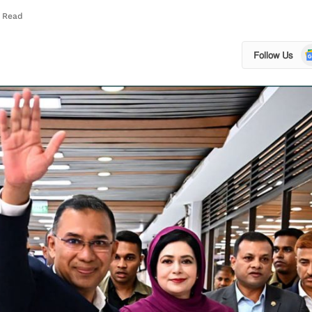
s Read
Go
Follow Us
N