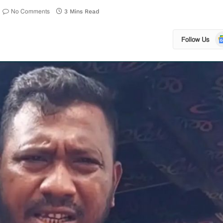
No Comments
3 Mins Read
Go
Follow Us
N