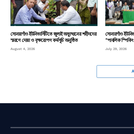
সোনারগাঁও ইউনিভার্সিটিতে জুলাই অভ্যুত্থানের শহীদদের
সোনারগাঁও ইউনিভ
স্মরণে দোয়া ও বৃক্ষরোপণ কর্মসূচি অনুষ্ঠিত
“পাবলিক স্পিকিং 
August 4, 2026
July 29, 2026