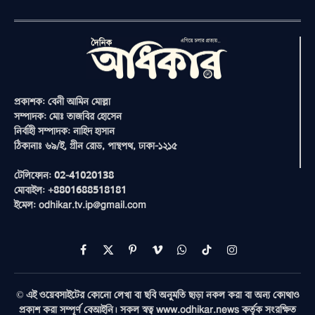
প্রকাশক: বেনী আমিন মোল্লা
সম্পাদক: মোঃ তাজবির হোসেন
নির্বাহী সম্পাদক: নাহিদ হাসান
ঠিকানাঃ ৬৯/ই, গ্রীন রোড, পান্থপথ, ঢাকা-১২১৫
টেলিফোন: 02-41020138
মোবাইল: +8801688518181
ইমেল: odhikar.tv.ip@gmail.com
Facebook
X
Pinterest
Vimeo
WhatsApp
TikTok
Instagram
(Twitter)
© এই ওয়েবসাইটের কোনো লেখা বা ছবি অনুমতি ছাড়া নকল করা বা অন্য কোথাও
প্রকাশ করা সম্পূর্ণ বেআইনি। সকল স্বত্ব www.odhikar.news কর্তৃক সংরক্ষিত