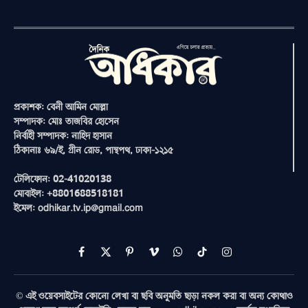
প্রকাশক: বেনী আমিন মোল্লা
সম্পাদক: মোঃ তাজবির হোসেন
নির্বাহী সম্পাদক: নাহিদ হাসান
ঠিকানাঃ ৬৯/ই, গ্রীন রোড, পান্থপথ, ঢাকা-১২১৫
টেলিফোন: 02-41020138
মোবাইল: +8801688518181
ইমেল: odhikar.tv.ip@gmail.com
Facebook
X
Pinterest
Vimeo
WhatsApp
TikTok
Instagram
(Twitter)
© এই ওয়েবসাইটের কোনো লেখা বা ছবি অনুমতি ছাড়া নকল করা বা অন্য কোথাও