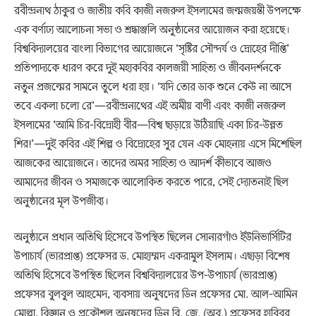
রবীন্দ্রনাথ ঠাকুর ও জাতীয় কবি কাজী নজরুল ইসলামের জন্মজয়ন্তী উপলক্ষে
এক বর্ণাঢ্য আলোচনা সভা ও শ্রদ্ধাঞ্জলি অনুষ্ঠানের আয়োজন করা হয়েছে।
বিশ্ববিদ্যালয়ের বাংলা বিভাগের আয়োজনে ‘সৃষ্টির সৌন্দর্য ও দ্রোহের দীপ্তি’
প্রতিপাদ্যকে ধারণ করে দুই মহাকবির কালজয়ী সাহিত্য ও জীবনদর্শনকে
নতুন প্রজন্মের সামনে তুলে ধরা হয়। ‘যদি তোর ডাক শুনে কেউ না আসে
তবে একলা চলো রে’—রবীন্দ্রনাথের এই অমীয় বাণী এবং কাজী নজরুল
ইসলামের ‘আমি চির-বিদ্রোহী বীর—বিশ্ব ছাড়ায়ে উঠিয়াছি একা চির-উন্নত
শির!’—দুই কবির এই শিল্প ও বিদ্রোহের সুর যেন এক মোহনায় এসে মিশেছিল
আজকের আয়োজনে। তাদের অমর সাহিত্য ও আদর্শ কীভাবে আজও
আমাদের জীবন ও সমাজকে আলোকিত করতে পারে, সেই দ্যোতনাই ছিল
অনুষ্ঠানের মূল উপজীব্য।
অনুষ্ঠানে প্রধান অতিথি হিসেবে উপস্থিত ছিলেন সোনারগাঁও ইউনিভার্সিটির
উপাচার্য (ভারপ্রাপ্ত) প্রফেসর ড. মোহাম্মদ একরামুল ইসলাম। এছাড়া বিশেষ
অতিথি হিসেবে উপস্থিত ছিলেন বিশ্ববিদ্যালয়ের উপ-উপাচার্য (ভারপ্রাপ্ত)
প্রফেসর বুলবুল আহমেদ, ব্যবসায় অনুষদের ডিন প্রফেসর মো. আল-আমিন
মোল্লা, বিজ্ঞান ও প্রকৌশল অনুষদের ডিন বি. জে. (অব.) প্রফেসর হাবিবুর