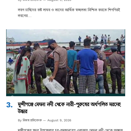
লবণ চাষিদের কষ্ট লাঘব ও তাদের আর্থিক স্বচ্ছলতা নিশ্চিত করতে শিগগিরই
লবণের…
মুন্সীগঞ্জে মেঘনা নদী থেকে নারী-পুরুষের অর্ধগলিত মরদেহ
উদ্ধার
নিজস্ব প্রতিবেদক
By
August 9, 2026
মুন্সীগঞ্জের সদর উপজেলার চর-রমজানবেগ এলাকায় মেঘনা নদী থেকে অজ্ঞাত