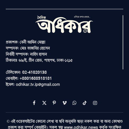
প্রকাশক: বেনী আমিন মোল্লা
সম্পাদক: মোঃ তাজবির হোসেন
নির্বাহী সম্পাদক: নাহিদ হাসান
ঠিকানাঃ ৬৯/ই, গ্রীন রোড, পান্থপথ, ঢাকা-১২১৫
টেলিফোন: 02-41020138
মোবাইল: +8801688518181
ইমেল: odhikar.tv.ip@gmail.com
Facebook
X
Pinterest
Vimeo
WhatsApp
TikTok
Instagram
(Twitter)
© এই ওয়েবসাইটের কোনো লেখা বা ছবি অনুমতি ছাড়া নকল করা বা অন্য কোথাও
প্রকাশ করা সম্পূর্ণ বেআইনি। সকল স্বত্ব www.odhikar.news কর্তৃক সংরক্ষিত