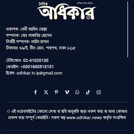
প্রকাশক: বেনী আমিন মোল্লা
সম্পাদক: মোঃ তাজবির হোসেন
নির্বাহী সম্পাদক: নাহিদ হাসান
ঠিকানাঃ ৬৯/ই, গ্রীন রোড, পান্থপথ, ঢাকা-১২১৫
টেলিফোন: 02-41020138
মোবাইল: +8801688518181
ইমেল: odhikar.tv.ip@gmail.com
Facebook
X
Pinterest
Vimeo
WhatsApp
TikTok
Instagram
(Twitter)
© এই ওয়েবসাইটের কোনো লেখা বা ছবি অনুমতি ছাড়া নকল করা বা অন্য কোথাও
প্রকাশ করা সম্পূর্ণ বেআইনি। সকল স্বত্ব www.odhikar.news কর্তৃক সংরক্ষিত