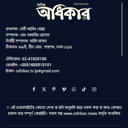
প্রকাশক: বেনী আমিন মোল্লা
সম্পাদক: মোঃ তাজবির হোসেন
নির্বাহী সম্পাদক: নাহিদ হাসান
ঠিকানাঃ ৬৯/ই, গ্রীন রোড, পান্থপথ, ঢাকা-১২১৫
টেলিফোন: 02-41020138
মোবাইল: +8801688518181
ইমেল: odhikar.tv.ip@gmail.com
Facebook
X
Pinterest
Vimeo
WhatsApp
TikTok
Instagram
(Twitter)
© এই ওয়েবসাইটের কোনো লেখা বা ছবি অনুমতি ছাড়া নকল করা বা অন্য কোথাও
প্রকাশ করা সম্পূর্ণ বেআইনি। সকল স্বত্ব www.odhikar.news কর্তৃক সংরক্ষিত