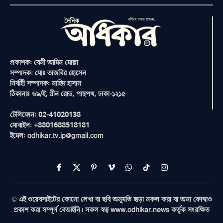
প্রকাশক: বেনী আমিন মোল্লা
সম্পাদক: মোঃ তাজবির হোসেন
নির্বাহী সম্পাদক: নাহিদ হাসান
ঠিকানাঃ ৬৯/ই, গ্রীন রোড, পান্থপথ, ঢাকা-১২১৫
টেলিফোন: 02-41020138
মোবাইল: +8801688518181
ইমেল: odhikar.tv.ip@gmail.com
Facebook
X
Pinterest
Vimeo
WhatsApp
TikTok
Instagram
(Twitter)
© এই ওয়েবসাইটের কোনো লেখা বা ছবি অনুমতি ছাড়া নকল করা বা অন্য কোথাও
প্রকাশ করা সম্পূর্ণ বেআইনি। সকল স্বত্ব www.odhikar.news কর্তৃক সংরক্ষিত