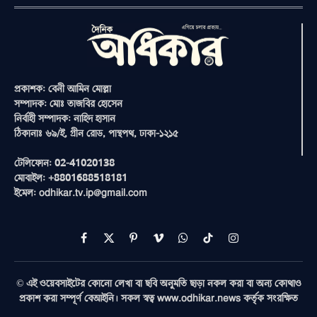
প্রকাশক: বেনী আমিন মোল্লা
সম্পাদক: মোঃ তাজবির হোসেন
নির্বাহী সম্পাদক: নাহিদ হাসান
ঠিকানাঃ ৬৯/ই, গ্রীন রোড, পান্থপথ, ঢাকা-১২১৫
টেলিফোন: 02-41020138
মোবাইল: +8801688518181
ইমেল: odhikar.tv.ip@gmail.com
Facebook
X
Pinterest
Vimeo
WhatsApp
TikTok
Instagram
(Twitter)
© এই ওয়েবসাইটের কোনো লেখা বা ছবি অনুমতি ছাড়া নকল করা বা অন্য কোথাও
প্রকাশ করা সম্পূর্ণ বেআইনি। সকল স্বত্ব www.odhikar.news কর্তৃক সংরক্ষিত