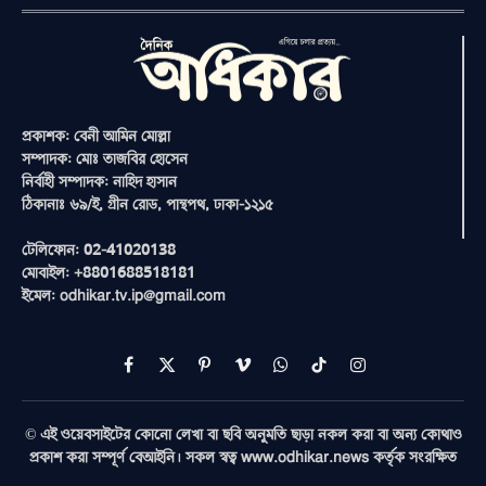
প্রকাশক: বেনী আমিন মোল্লা
সম্পাদক: মোঃ তাজবির হোসেন
নির্বাহী সম্পাদক: নাহিদ হাসান
ঠিকানাঃ ৬৯/ই, গ্রীন রোড, পান্থপথ, ঢাকা-১২১৫
টেলিফোন: 02-41020138
মোবাইল: +8801688518181
ইমেল: odhikar.tv.ip@gmail.com
Facebook
X
Pinterest
Vimeo
WhatsApp
TikTok
Instagram
(Twitter)
© এই ওয়েবসাইটের কোনো লেখা বা ছবি অনুমতি ছাড়া নকল করা বা অন্য কোথাও
প্রকাশ করা সম্পূর্ণ বেআইনি। সকল স্বত্ব www.odhikar.news কর্তৃক সংরক্ষিত