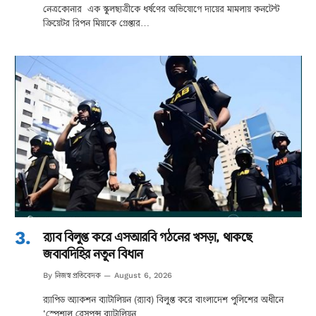
নেত্রকোনার এক স্কুলছাত্রীকে ধর্ষণের অভিযোগে দায়ের মামলায় কনটেন্ট
ক্রিয়েটর রিপন মিয়াকে গ্রেপ্তার…
র‌্যাব বিলুপ্ত করে এসআরবি গঠনের খসড়া, থাকছে
জবাবদিহির নতুন বিধান
নিজস্ব প্রতিবেদক
By
August 6, 2026
র‌্যাপিড অ্যাকশন ব্যাটালিয়ন (র‌্যাব) বিলুপ্ত করে বাংলাদেশ পুলিশের অধীনে
‘স্পেশাল রেসপন্স ব্যাটালিয়ন…