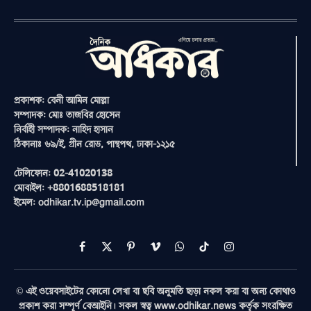
প্রকাশক: বেনী আমিন মোল্লা
সম্পাদক: মোঃ তাজবির হোসেন
নির্বাহী সম্পাদক: নাহিদ হাসান
ঠিকানাঃ ৬৯/ই, গ্রীন রোড, পান্থপথ, ঢাকা-১২১৫
টেলিফোন: 02-41020138
মোবাইল: +8801688518181
ইমেল: odhikar.tv.ip@gmail.com
Facebook
X
Pinterest
Vimeo
WhatsApp
TikTok
Instagram
(Twitter)
© এই ওয়েবসাইটের কোনো লেখা বা ছবি অনুমতি ছাড়া নকল করা বা অন্য কোথাও
প্রকাশ করা সম্পূর্ণ বেআইনি। সকল স্বত্ব www.odhikar.news কর্তৃক সংরক্ষিত