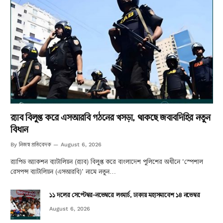
র‌্যাব বিলুপ্ত করে এসআরবি গঠনের খসড়া, থাকছে জবাবদিহির নতুন
বিধান
নিজস্ব প্রতিবেদক
By
August 6, 2026
র‌্যাপিড অ্যাকশন ব্যাটালিয়ন (র‌্যাব) বিলুপ্ত করে বাংলাদেশ পুলিশের অধীনে ‘স্পেশাল
রেসপন্স ব্যাটালিয়ন (এসআরবি)’ নামে নতুন…
১১ দলের সেপ্টেম্বর-নভেম্বরে লংমার্চ, ঢাকায় মহাসমাবেশ ১৪ নভেম্বর
August 6, 2026