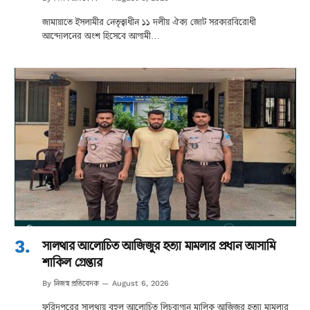
জামায়াতে ইসলামীর নেতৃত্বাধীন ১১ দলীয় ঐক্য জোট সরকারবিরোধী
আন্দোলনের অংশ হিসেবে আগামী…
সালথার আলোচিত আজিজুর হত্যা মামলার প্রধান আসামি
শাকিল গ্রেপ্তার
নিজস্ব প্রতিবেদক
By
August 6, 2026
ফরিদপুরের সালথায় বহুল আলোচিত লিচুবাগান মালিক আজিজুর হত্যা মামলার