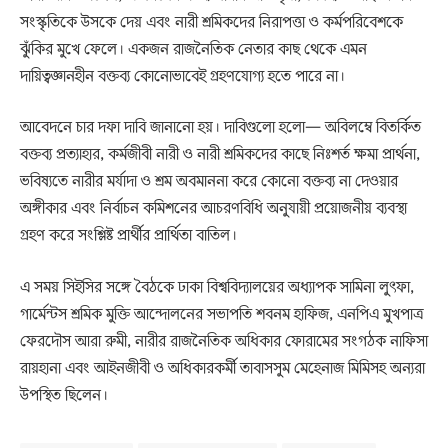
সংস্কৃতিকে উসকে দেয় এবং নারী শ্রমিকদের নিরাপত্তা ও কর্মপরিবেশকে
ঝুঁকির মুখে ফেলে। একজন রাজনৈতিক নেতার কাছ থেকে এমন
দায়িত্বজ্ঞানহীন বক্তব্য কোনোভাবেই গ্রহণযোগ্য হতে পারে না।
আবেদনে চার দফা দাবি জানানো হয়। দাবিগুলো হলো— অবিলম্বে বিতর্কিত
বক্তব্য প্রত্যাহার, কর্মজীবী নারী ও নারী শ্রমিকদের কাছে নিঃশর্ত ক্ষমা প্রার্থনা,
ভবিষ্যতে নারীর মর্যাদা ও শ্রম অবমাননা করে কোনো বক্তব্য না দেওয়ার
অঙ্গীকার এবং নির্বাচন কমিশনের আচরণবিধি অনুযায়ী প্রয়োজনীয় ব্যবস্থা
গ্রহণ করে সংশ্লিষ্ট প্রার্থীর প্রার্থিতা বাতিল।
এ সময় সিইসির সঙ্গে বৈঠকে ঢাকা বিশ্ববিদ্যালয়ের অধ্যাপক সামিনা লুৎফা,
গার্মেন্টস শ্রমিক মুক্তি আন্দোলনের সভাপতি শবনম হাফিজ, এনপিএ মুখপাত্র
ফেরদৌস আরা রুমী, নারীর রাজনৈতিক অধিকার ফোরামের সংগঠক নাফিসা
রায়হানা এবং আইনজীবী ও অধিকারকর্মী তাবাসসুম মেহেনাজ মিমিসহ অন্যরা
উপস্থিত ছিলেন।