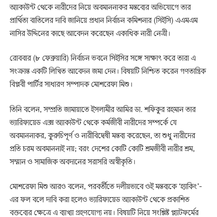
অ্যাকাউন্ট থেকে নারীদের নিয়ে অবমাননাকর মন্তব্যের অভিযোগে তার
প্রার্থিতা বাতিলের দাবি জানিয়ে প্রধান নির্বাচন কমিশনার (সিইসি) এএমএম
নাসির উদ্দিনের কাছে আবেদন করেছেন একাধিক নারী নেত্রী।
রোববার (৮ ফেব্রুয়ারি) নির্বাচন ভবনে সিইসির সঙ্গে সাক্ষাৎ করে তারা এ
সংক্রান্ত একটি লিখিত আবেদন জমা দেন। বিষয়টি নিশ্চিত করেন গণতান্ত্রিক
বিপ্লবী পার্টির সাধারণ সম্পাদক মোশরেফা মিশু।
তিনি বলেন, সম্প্রতি জামায়াতে ইসলামীর আমির ডা. শফিকুর রহমান তার
ভ্যারিফায়েড এক্স অ্যাকাউন্ট থেকে কর্মজীবী নারীদের সম্পর্কে যে
অবমাননাকর, কুরুচিপূর্ণ ও নারীবিদ্বেষী মন্তব্য করেছেন, তা শুধু নারীদের
প্রতি চরম অবমাননাই নয়; বরং দেশের কোটি কোটি শ্রমজীবী নারীর শ্রম,
সম্মান ও সামাজিক অবদানের সরাসরি অস্বীকৃতি।
মোশরেফা মিশু আরও বলেন, পরবর্তীতে দলীয়ভাবে ওই মন্তব্যকে ‘হ্যাকিং’-
এর ফল বলে দাবি করা হলেও ভ্যারিফায়েড অ্যাকাউন্ট থেকে প্রকাশিত
বক্তব্যের ক্ষেত্রে এ ব্যাখ্যা গ্রহণযোগ্য নয়। বিষয়টি নিয়ে সংশ্লিষ্ট প্ল্যাটফর্মের