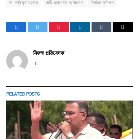
ডা. শফিকুর রহমান
নারী অবমাননা অভিযোগ
নির্বাচন কমিশন
Facebook
Twitter
Pinterest
LinkedIn
Tumblr
Email
নিজস্ব প্রতিবেদক
Website
RELATED
POSTS