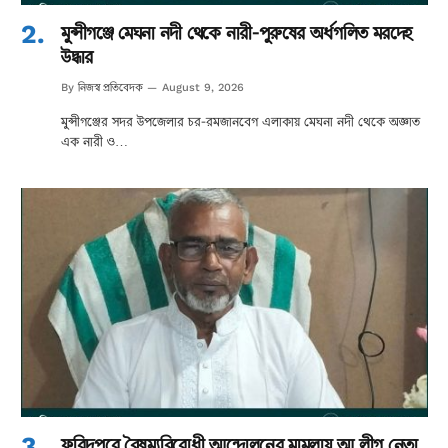
মুন্সীগঞ্জে মেঘনা নদী থেকে নারী-পুরুষের অর্ধগলিত মরদেহ
উদ্ধার
নিজস্ব প্রতিবেদক
By
August 9, 2026
মুন্সীগঞ্জের সদর উপজেলার চর-রমজানবেগ এলাকায় মেঘনা নদী থেকে অজ্ঞাত
এক নারী ও…
ফরিদপুরে বৈষম্যবিরোধী আন্দোলনের মামলায় আ.লীগ নেতা