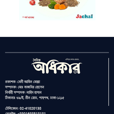
প্রকাশক: বেনী আমিন মোল্লা
সম্পাদক: মোঃ তাজবির হোসেন
নির্বাহী সম্পাদক: নাহিদ হাসান
ঠিকানাঃ ৬৯/ই, গ্রীন রোড, পান্থপথ, ঢাকা-১২১৫
টেলিফোন: 02-41020138
মোবাইল: +8801688518181