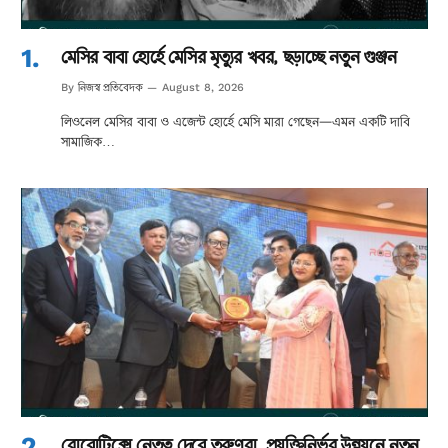
মেসির বাবা হোর্হে মেসির মৃত্যুর খবর, ছড়াচ্ছে নতুন গুঞ্জন
নিজস্ব প্রতিবেদক
By
August 8, 2026
লিওনেল মেসির বাবা ও এজেন্ট হোর্হে মেসি মারা গেছেন—এমন একটি দাবি
সামাজিক…
রোবোটিক্সে নেতৃত্ব দেবে তরুণরা, প্রযুক্তিনির্ভর উন্নয়নে নতুন