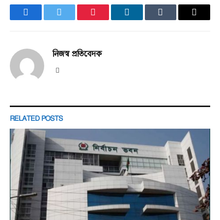
Facebook
Twitter
Pinterest
LinkedIn
Tumblr
Email
নিজস্ব প্রতিবেদক
Website
RELATED
POSTS