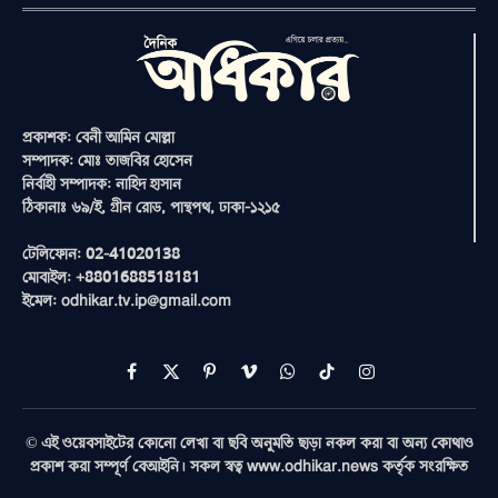
প্রকাশক: বেনী আমিন মোল্লা
সম্পাদক: মোঃ তাজবির হোসেন
নির্বাহী সম্পাদক: নাহিদ হাসান
ঠিকানাঃ ৬৯/ই, গ্রীন রোড, পান্থপথ, ঢাকা-১২১৫
টেলিফোন: 02-41020138
মোবাইল: +8801688518181
ইমেল: odhikar.tv.ip@gmail.com
Facebook
X
Pinterest
Vimeo
WhatsApp
TikTok
Instagram
(Twitter)
© এই ওয়েবসাইটের কোনো লেখা বা ছবি অনুমতি ছাড়া নকল করা বা অন্য কোথাও
প্রকাশ করা সম্পূর্ণ বেআইনি। সকল স্বত্ব www.odhikar.news কর্তৃক সংরক্ষিত