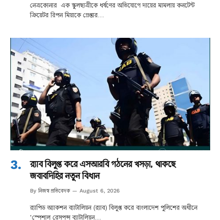
নেত্রকোনার এক স্কুলছাত্রীকে ধর্ষণের অভিযোগে দায়ের মামলায় কনটেন্ট
ক্রিয়েটর রিপন মিয়াকে গ্রেপ্তার…
র‌্যাব বিলুপ্ত করে এসআরবি গঠনের খসড়া, থাকছে
জবাবদিহির নতুন বিধান
নিজস্ব প্রতিবেদক
By
August 6, 2026
র‌্যাপিড অ্যাকশন ব্যাটালিয়ন (র‌্যাব) বিলুপ্ত করে বাংলাদেশ পুলিশের অধীনে
‘স্পেশাল রেসপন্স ব্যাটালিয়ন…