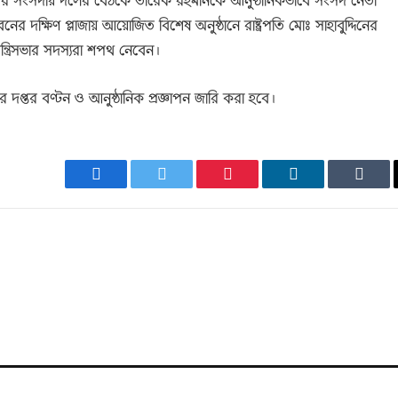
ির সংসদীয় দলের বৈঠকে তারেক রহমানকে আনুষ্ঠানিকভাবে সংসদ নেতা
 দক্ষিণ প্লাজায় আয়োজিত বিশেষ অনুষ্ঠানে রাষ্ট্রপতি মোঃ সাহাবুদ্দিনের
মন্ত্রিসভার সদস্যরা শপথ নেবেন।
ীদের দপ্তর বণ্টন ও আনুষ্ঠানিক প্রজ্ঞাপন জারি করা হবে।
Facebook
Twitter
Pinterest
LinkedIn
Tumb