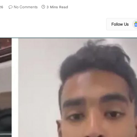
No Comments
26
3 Mins Read
Go
Follow Us
N