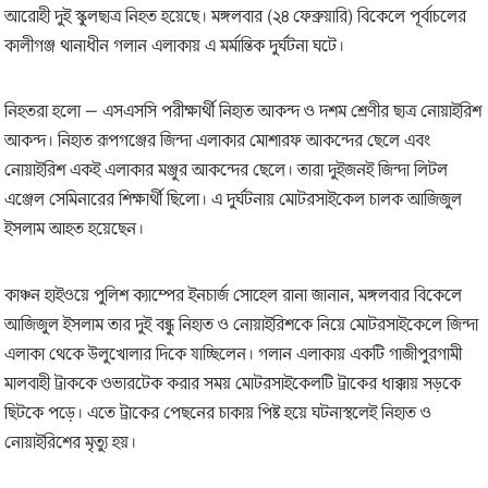
আরোহী দুই স্কুলছাত্র নিহত হয়েছে। মঙ্গলবার (২৪ ফেব্রুয়ারি) বিকেলে পূর্বাচলের
কালীগঞ্জ থানাধীন গলান এলাকায় এ মর্মান্তিক দুর্ঘটনা ঘটে।
নিহতরা হলো – এসএসসি পরীক্ষার্থী নিহাত আকন্দ ও দশম শ্রেণীর ছাত্র নোয়াইরিশ
আকন্দ। নিহাত রূপগঞ্জের জিন্দা এলাকার মোশারফ আকন্দের ছেলে এবং
নোয়াইরিশ একই এলাকার মঞ্জুর আকন্দের ছেলে। তারা দুইজনই জিন্দা লিটল
এঞ্জেল সেমিনারের শিক্ষার্থী ছিলো। এ দুর্ঘটনায় মোটরসাইকেল চালক আজিজুল
ইসলাম আহত হয়েছেন।
কাঞ্চন হাইওয়ে পুলিশ ক্যাম্পের ইনচার্জ সোহেল রানা জানান, মঙ্গলবার বিকেলে
আজিজুল ইসলাম তার দুই বন্ধু নিহাত ও নোয়াইরিশকে নিয়ে মোটরসাইকেলে জিন্দা
এলাকা থেকে উলুখোলার দিকে যাচ্ছিলেন। গলান এলাকায় একটি গাজীপুরগামী
মালবাহী ট্রাককে ওভারটেক করার সময় মোটরসাইকেলটি ট্রাকের ধাক্কায় সড়কে
ছিটকে পড়ে। এতে ট্রাকের পেছনের চাকায় পিষ্ট হয়ে ঘটনাস্থলেই নিহাত ও
নোয়াইরিশের মৃত্যু হয়।