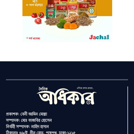
প্রকাশক: বেনী আমিন মোল্লা
সম্পাদক: মোঃ তাজবির হোসেন
নির্বাহী সম্পাদক: নাহিদ হাসান
ঠিকানাঃ ৬৯/ই, গ্রীন রোড, পান্থপথ, ঢাকা-১২১৫