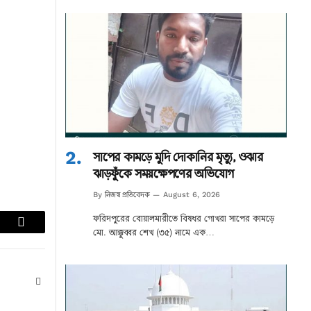
সাপের কামড়ে মুদি দোকানির মৃত্যু, ওঝার
ঝাড়ফুঁকে সময়ক্ষেপণের অভিযোগ
নিজস্ব প্রতিবেদক
By
August 6, 2026
ফরিদপুরের বোয়ালমারীতে বিষধর গোখরা সাপের কামড়ে
lr
Email
মো. আক্কুব্বর শেখ (৩৫) নামে এক…
Website