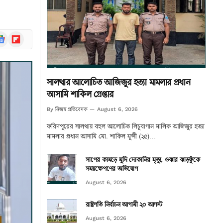
ogle
Flipboard
ews
সালথার আলোচিত আজিজুর হত্যা মামলার প্রধান
আসামি শাকিল গ্রেপ্তার
নিজস্ব প্রতিবেদক
By
August 6, 2026
ফরিদপুরের সালথায় বহুল আলোচিত লিচুবাগান মালিক আজিজুর হত্যা
মামলার প্রধান আসামি মো. শাকিল মুন্সী (২৫)…
সাপের কামড়ে মুদি দোকানির মৃত্যু, ওঝার ঝাড়ফুঁকে
সময়ক্ষেপণের অভিযোগ
August 6, 2026
রাষ্ট্রপতি নির্বাচন আগামী ২০ আগস্ট
August 6, 2026