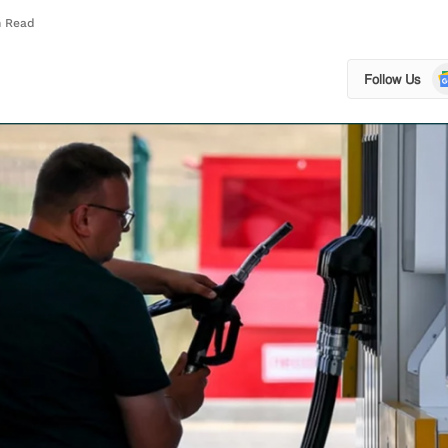
n Read
Go
Follow Us
N