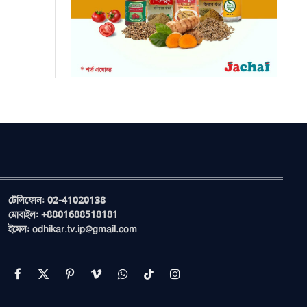
টেলিফোন: 02-41020138
মোবাইল: +8801688518181
ইমেল: odhikar.tv.ip@gmail.com
Facebook
X
Pinterest
Vimeo
WhatsApp
TikTok
Instagram
(Twitter)