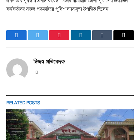
নগদ অর্থ পুরস্কার প্রদান করেন। সভায় রাঙামাটি জেলা পুলিশের ঊর্ধ্বতন
কর্মকর্তাসহ সকল পদমর্যাদার পুলিশ সদস্যবৃন্দ উপস্থিত ছিলেন।
Facebook
Twitter
Pinterest
LinkedIn
Tumblr
Email
নিজস্ব প্রতিবেদক
Website
RELATED
POSTS