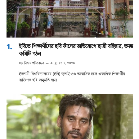
ইবিতে শিক্ষার্থীদের ছবি ফাঁসের অভিযোগে ছাত্রী বহিষ্কার, তদন্ত
কমিটি গঠন
নিজস্ব প্রতিবেদক
By
August 7, 2026
ইসলামী বিশ্ববিদ্যালয়ের (ইবি) জুলাই-৩৬ আবাসিক হলে একাধিক শিক্ষার্থীর
ব্যক্তিগত ছবি অনুমতি ছাড়া…