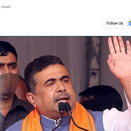
s Read
Go
Follow Us
N