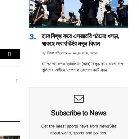
র‌্যাব বিলুপ্ত করে এসআরবি গঠনের খসড়া,
থাকছে জবাবদিহির নতুন বিধান
নিজস্ব প্রতিবেদক
By
August 6, 2026
lr
Email
র‌্যাপিড অ্যাকশন ব্যাটালিয়ন (র‌্যাব) বিলুপ্ত করে বাংলাদেশ
পুলিশের অধীনে ‘স্পেশাল রেসপন্স ব্যাটালিয়ন…
Website
Subscribe to News
Get the latest sports news from NewsSite
about world, sports and politics.