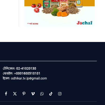
টেলিফোন: 02-41020138
মোবাইল: +8801688518181
ইমেল: odhikar.tv.ip@gmail.com
Facebook
X
Pinterest
Vimeo
WhatsApp
TikTok
Instagram
(Twitter)