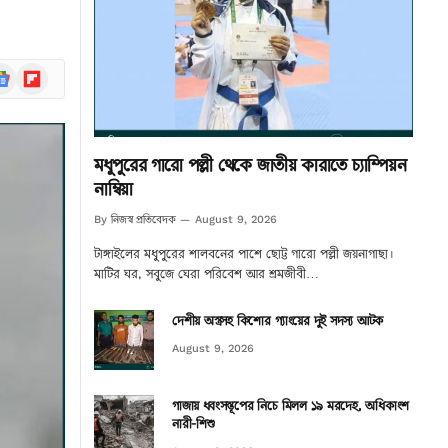
ogle
Flipboard
ews
মধুপুরের গারো পল্লী থেকে জাতীয় কারাতে চ্যাম্পিয়ন
নাম্বিয়া
নিজস্ব প্রতিবেদক
By
August 9, 2026
টাঙ্গাইলের মধুপুরের শালবনের পাশে ছোট্ট গারো পল্লী জয়নাগাছা।
মাটির ঘর, সবুজে ঘেরা পরিবেশ আর শ্রমজীবী…
দেশীয় অস্ত্রসহ কিশোর গ্যাংয়ের দুই সদস্য আটক
August 9, 2026
গাজায় ধ্বংসস্তূপের নিচে মিলল ১৯ মরদেহ, অধিকাংশ
নারী-শিশু