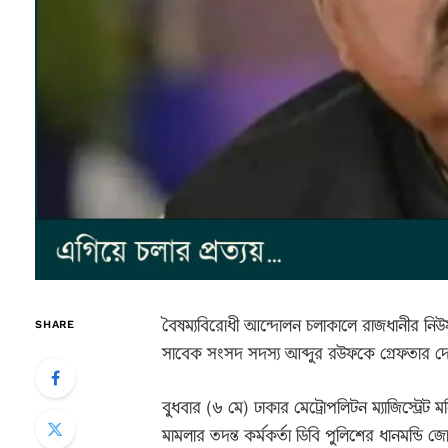
বৈষম্যবিরোধী আন্দোলন চলাকালে রাজধানীর নিউমার
SHARE
সাবেক সংসদ সদস্য আব্দুর রউফকে গ্রেফতার
বুধবার (৬ মে) ঢাকার মেট্রোপলিটন ম্যাজিস্ট্রে
মামলার তদন্ত কর্মকর্তা ডিবি পুলিশের ধানমন্