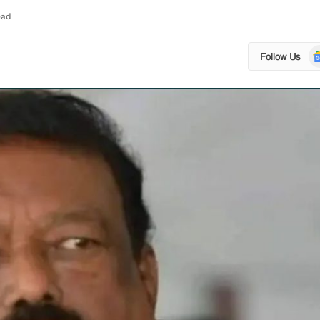
ead
Go
Follow Us
N