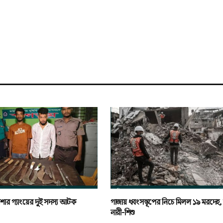
কিশোর গ্যাংয়ের দুই সদস্য আটক
গাজায় ধ্বংসস্তূপের নিচে মিলল ১৯ মরদেহ
নারী-শিশু