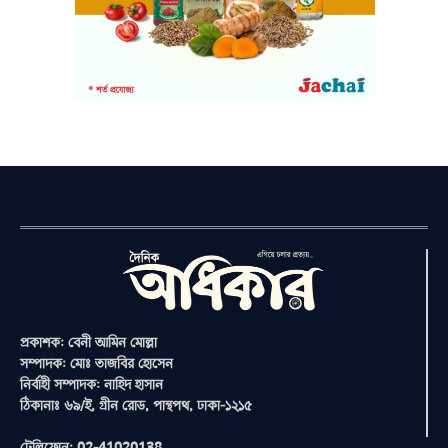
প্রকাশক: বেনী আমিন মোল্লা
সম্পাদক: মোঃ তাজবির হোসেন
নির্বাহী সম্পাদক: নাহিদ হাসান
ঠিকানাঃ ৬৯/ই, গ্রীন রোড, পান্থপথ, ঢাকা-১২১৫
টেলিফোন: 02-41020138