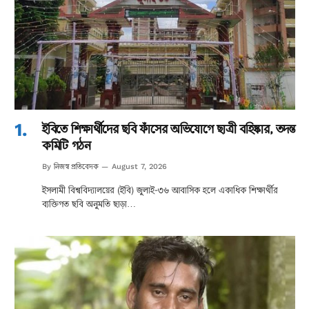
ইবিতে শিক্ষার্থীদের ছবি ফাঁসের অভিযোগে ছাত্রী বহিষ্কার, তদন্ত
কমিটি গঠন
নিজস্ব প্রতিবেদক
By
August 7, 2026
ইসলামী বিশ্ববিদ্যালয়ের (ইবি) জুলাই-৩৬ আবাসিক হলে একাধিক শিক্ষার্থীর
ব্যক্তিগত ছবি অনুমতি ছাড়া…