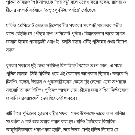
পুতিন আবারও শি চিনপিংকে ‘প্রিয় বন্ধু’ বলে উল্লেখ করে বলেন, রাশিয়া ও
চীনের সম্পর্ক বর্তমানে ‘অভূতপূর্ব উচ্চ পর্যায়ে’ পৌঁছেছে।
মার্কিন প্রেসিডেন্ট ডোনাল্ড ট্রাম্পের চীন সফরের পরপরই মঙ্গলবার গভীর
রাতে বেইজিংয়ে পৌঁছান রুশ প্রেসিডেন্ট পুতিন। বিমানবন্দরে তাকে স্বাগত
জানান চীনের পররাষ্ট্রমন্ত্রী ওয়াং ই। চলতি বছরে এটিই পুতিনের প্রথম বিদেশ
সফর।
বুধবার সকালে দুই নেতা সংক্ষিপ্ত দ্বিপাক্ষিক বৈঠকে অংশ নেন। এ সময়
পুতিন জানান, তিনি দীর্ঘদিন ধরে এই বৈঠকের অপেক্ষায় ছিলেন। জবাবে শি
চিনপিং বলেন, উন্নয়ন ও পুনরুজ্জীবনের ক্ষেত্রে দুই দেশের একে অপরকে
সহযোগিতা করা উচিত। পুতিনও আশ্বাস দেন, চীনের জন্য রাশিয়া নির্ভরযোগ্য
জ্বালানি সরবরাহকারী দেশ হিসেবেই থাকবে।
এটি চীনে পুতিনের ২৫তম রাষ্ট্রীয় সফর। সফর উপলক্ষে তাকে লাল গালিচা
সংবর্ধনা ও গার্ড অব অনার প্রদান করা হয়। যদিও বৈঠকের বিস্তারিত
আনুষ্ঠানিকভাবে প্রকাশ করা হয়নি, তবে উভয় দেশই ইঙ্গিত দিয়েছে যে